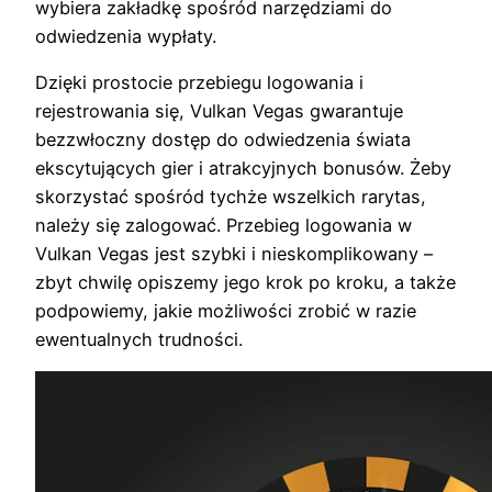
wybiera zakładkę spośród narzędziami do
odwiedzenia wypłaty.
Dzięki prostocie przebiegu logowania i
rejestrowania się, Vulkan Vegas gwarantuje
bezzwłoczny dostęp do odwiedzenia świata
ekscytujących gier i atrakcyjnych bonusów. Żeby
skorzystać spośród tychże wszelkich rarytas,
należy się zalogować. Przebieg logowania w
Vulkan Vegas jest szybki i nieskomplikowany –
zbyt chwilę opiszemy jego krok po kroku, a także
podpowiemy, jakie możliwości zrobić w razie
ewentualnych trudności.