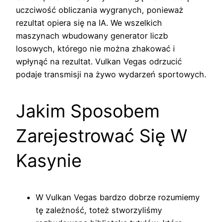
uczciwość obliczania wygranych, ponieważ
rezultat opiera się na IA. We wszelkich
maszynach wbudowany generator liczb
losowych, którego nie można zhakować i
wpłynąć na rezultat. Vulkan Vegas odrzucić
podaje transmisji na żywo wydarzeń sportowych.
Jakim Sposobem
Zarejestrować Się W
Kasynie
W Vulkan Vegas bardzo dobrze rozumiemy
tę zależność, toteż stworzyliśmy