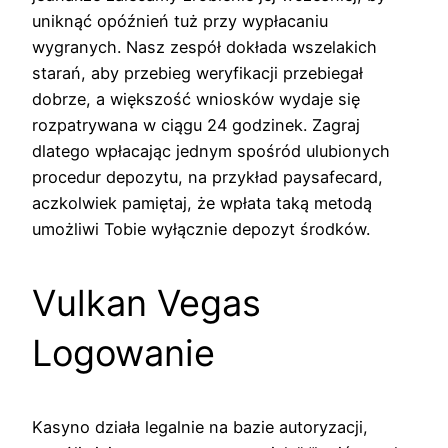
uniknąć opóźnień tuż przy wypłacaniu
wygranych. Nasz zespół dokłada wszelakich
starań, aby przebieg weryfikacji przebiegał
dobrze, a większość wniosków wydaje się
rozpatrywana w ciągu 24 godzinek. Zagraj
dlatego wpłacając jednym spośród ulubionych
procedur depozytu, na przykład paysafecard,
aczkolwiek pamiętaj, że wpłata taką metodą
umożliwi Tobie wyłącznie depozyt środków.
Vulkan Vegas
Logowanie
Kasyno działa legalnie na bazie autoryzacji,