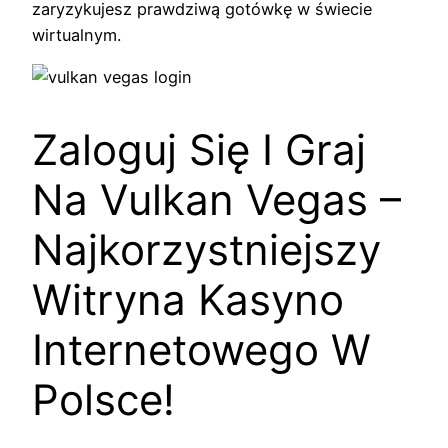
zaryzykujesz prawdziwą gotówkę w świecie
wirtualnym.
Zaloguj Się I Graj
Na Vulkan Vegas –
Najkorzystniejszy
Witryna Kasyno
Internetowego W
Polsce!