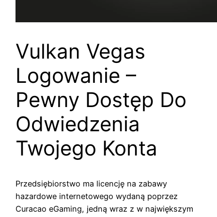
Vulkan Vegas
Logowanie –
Pewny Dostęp Do
Odwiedzenia
Twojego Konta
Przedsiębiorstwo ma licencję na zabawy
hazardowe internetowego wydaną poprzez
Curacao eGaming, jedną wraz z w największym