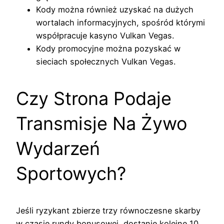
Kody można również uzyskać na dużych
wortalach informacyjnych, spośród którymi
współpracuje kasyno Vulkan Vegas.
Kody promocyjne można pozyskać w
sieciach społecznych Vulkan Vegas.
Czy Strona Podaje
Transmisje Na Żywo
Wydarzeń
Sportowych?
Jeśli ryzykant zbierze trzy równoczesne skarby
w czasie rundy bonusowej, dostanie kolejne 10