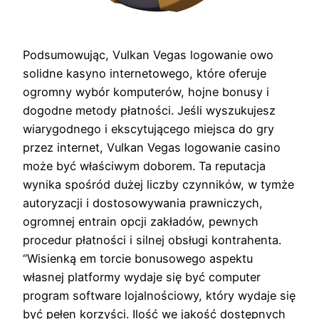
Podsumowując, Vulkan Vegas logowanie owo
solidne kasyno internetowego, które oferuje
ogromny wybór komputerów, hojne bonusy i
dogodne metody płatności. Jeśli wyszukujesz
wiarygodnego i ekscytującego miejsca do gry
przez internet, Vulkan Vegas logowanie casino
może być właściwym doborem. Ta reputacja
wynika spośród dużej liczby czynników, w tymże
autoryzacji i dostosowywania prawniczych,
ogromnej entrain opcji zakładów, pewnych
procedur płatności i silnej obsługi kontrahenta.
“Wisienką em torcie bonusowego aspektu
własnej platformy wydaje się być computer
program software lojalnościowy, który wydaje się
być pełen korzyści. Ilość we jakość dostępnych