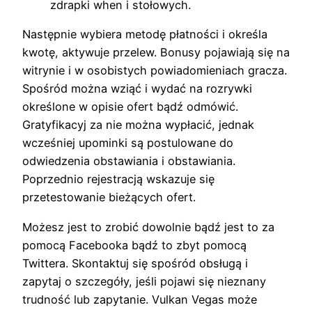
zdrapki when i stołowych.
Następnie wybiera metodę płatności i określa
kwotę, aktywuje przelew. Bonusy pojawiają się na
witrynie i w osobistych powiadomieniach gracza.
Spośród można wziąć i wydać na rozrywki
określone w opisie ofert bądź odmówić.
Gratyfikacyj za nie można wypłacić, jednak
wcześniej upominki są postulowane do
odwiedzenia obstawiania i obstawiania.
Poprzednio rejestracją wskazuje się
przetestowanie bieżących ofert.
Możesz jest to zrobić dowolnie bądź jest to za
pomocą Facebooka bądź to zbyt pomocą
Twittera. Skontaktuj się spośród obsługą i
zapytaj o szczegóły, jeśli pojawi się nieznany
trudność lub zapytanie. Vulkan Vegas może