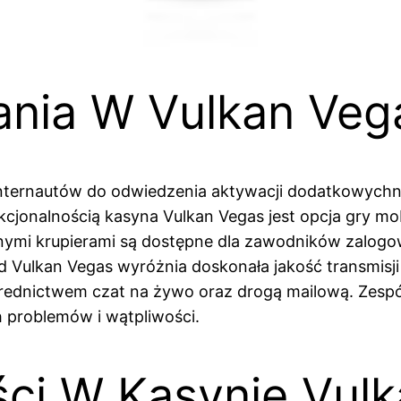
nia W Vulkan Veg
ternautów do odwiedzenia aktywacji dodatkowychn
cjonalnością kasyna Vulkan Vegas jest opcja gry mobil
totnymi krupierami są dostępne dla zawodników zalo
od Vulkan Vegas wyróżnia doskonała jakość transmisj
rednictwem czat na żywo oraz drogą mailową. Zespół 
 problemów i wątpliwości.
ości W Kasynie Vul