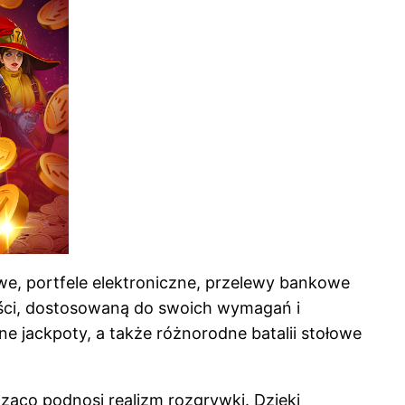
we, portfele elektroniczne, przelewy bankowe
ości, dostosowaną do swoich wymagań i
 jackpoty, a także różnorodne batalii stołowe
ząco podnosi realizm rozgrywki. Dzięki