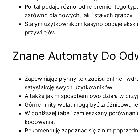
Portal podaje różnorodne premie, tego ty
zarówno dla nowych, jak i stałych graczy.
Stałym użytkownikom kasyno podaje eksklu
przywilejów.
Znane Automaty Do Odw
Zapewniając płynny tok zapisu online i wdr
satysfakcję swych użytkowników.
A także jakim sposobem owo działa w pr
Górne limity wpłat mogą być zróżnicowane 
W poniższej tabeli zamieszkany porównani
kodowania.
Rekomenduję zapoznać się z nim poprzedni