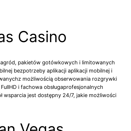
as Casino
agród, pakietów gotówkowych i limitowanych
nej bezpotrzeby aplikacji aplikacji mobilnej i
gowanychz możliwością obserwowania rozgrywki
i FullHD i fachowa obsługaprofesjonalnych
wsparcia jest dostępny 24/7, jakie możliwości
kan Vegas