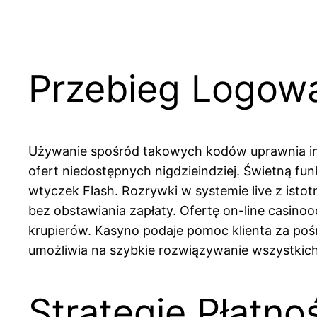
Przebieg Logowa
Używanie spośród takowych kodów uprawnia in
ofert niedostępnych nigdzieindziej. Świetną funk
wtyczek Flash. Rozrywki w systemie live z is
bez obstawiania zapłaty. Ofertę on-line casino
krupierów. Kasyno podaje pomoc klienta za poś
umożliwia na szybkie rozwiązywanie wszystkich
Strategie Płatn