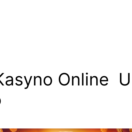
Kasyno Online ️
o