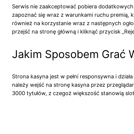
Serwis nie zaakceptować pobiera dodatkowych o
zapoznać się wraz z warunkami ruchu premią, 
również na korzystanie wraz z następnych ogło
przejść na stronę główną i kliknąć przycisk „Reje
Jakim Sposobem Grać W
Strona kasyna jest w pełni responsywna i dzia
należy wejść na stronę kasyna przez przeglądar
3000 tytułów, z czegoż większość stanowią slot