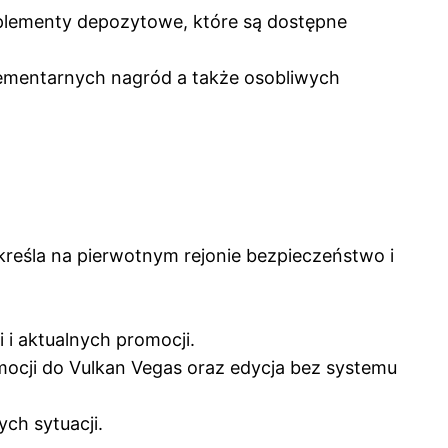
uplementy depozytowe, które są dostępne
lementarnych nagród a także osobliwych
określa na pierwotnym rejonie bezpieczeństwo i
i aktualnych promocji.
ocji do Vulkan Vegas oraz edycja bez systemu
ch sytuacji.