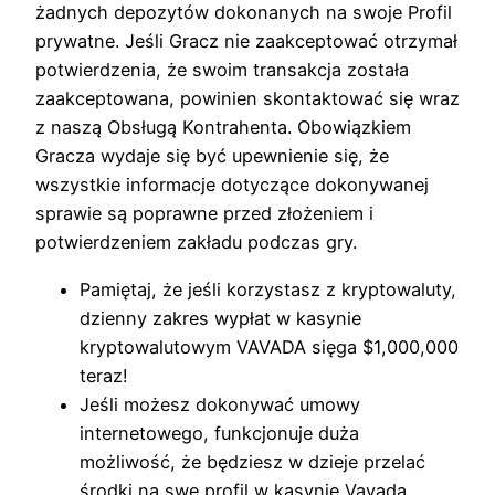
żadnych depozytów dokonanych na swoje Profil
prywatne. Jeśli Gracz nie zaakceptować otrzymał
potwierdzenia, że swoim transakcja została
zaakceptowana, powinien skontaktować się wraz
z naszą Obsługą Kontrahenta. Obowiązkiem
Gracza wydaje się być upewnienie się, że
wszystkie informacje dotyczące dokonywanej
sprawie są poprawne przed złożeniem i
potwierdzeniem zakładu podczas gry.
Pamiętaj, że jeśli korzystasz z kryptowaluty,
dzienny zakres wypłat w kasynie
kryptowalutowym VAVADA sięga $1,000,000
teraz!
Jeśli możesz dokonywać umowy
internetowego, funkcjonuje duża
możliwość, że będziesz w dzieje przelać
środki na swe profil w kasynie Vavada.