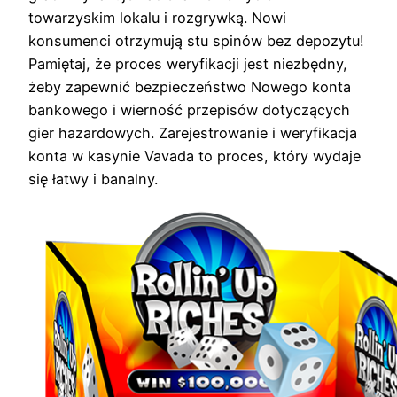
towarzyskim lokalu i rozgrywką. Nowi
konsumenci otrzymują stu spinów bez depozytu!
Pamiętaj, że proces weryfikacji jest niezbędny,
żeby zapewnić bezpieczeństwo Nowego konta
bankowego i wierność przepisów dotyczących
gier hazardowych. Zarejestrowanie i weryfikacja
konta w kasynie Vavada to proces, który wydaje
się łatwy i banalny.