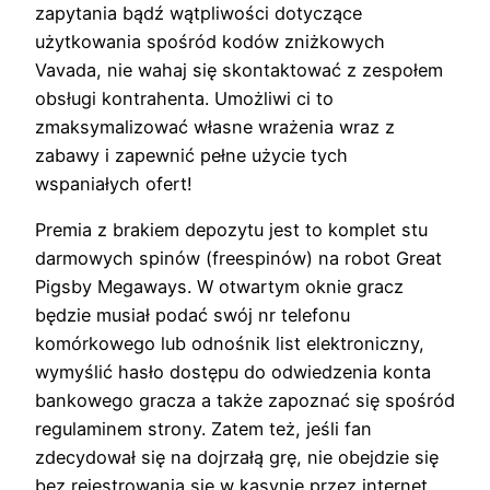
zapytania bądź wątpliwości dotyczące
użytkowania spośród kodów zniżkowych
Vavada, nie wahaj się skontaktować z zespołem
obsługi kontrahenta. Umożliwi ci to
zmaksymalizować własne wrażenia wraz z
zabawy i zapewnić pełne użycie tych
wspaniałych ofert!
Premia z brakiem depozytu jest to komplet stu
darmowych spinów (freespinów) na robot Great
Pigsby Megaways. W otwartym oknie gracz
będzie musiał podać swój nr telefonu
komórkowego lub odnośnik list elektroniczny,
wymyślić hasło dostępu do odwiedzenia konta
bankowego gracza a także zapoznać się spośród
regulaminem strony. Zatem też, jeśli fan
zdecydował się na dojrzałą grę, nie obejdzie się
bez rejestrowania się w kasynie przez internet.