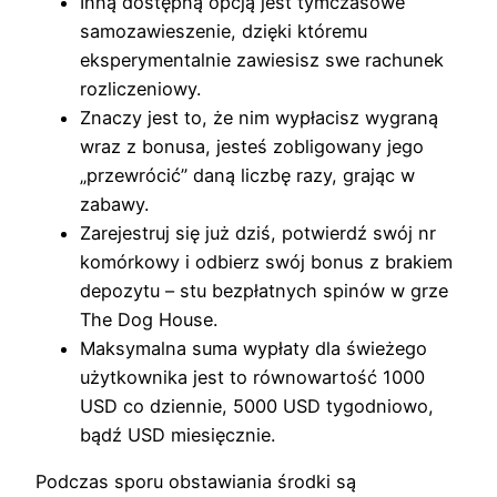
Inną dostępną opcją jest tymczasowe
samozawieszenie, dzięki któremu
eksperymentalnie zawiesisz swe rachunek
rozliczeniowy.
Znaczy jest to, że nim wypłacisz wygraną
wraz z bonusa, jesteś zobligowany jego
„przewrócić” daną liczbę razy, grając w
zabawy.
Zarejestruj się już dziś, potwierdź swój nr
komórkowy i odbierz swój bonus z brakiem
depozytu – stu bezpłatnych spinów w grze
The Dog House.
Maksymalna suma wypłaty dla świeżego
użytkownika jest to równowartość 1000
USD co dziennie, 5000 USD tygodniowo,
bądź USD miesięcznie.
Podczas sporu obstawiania środki są