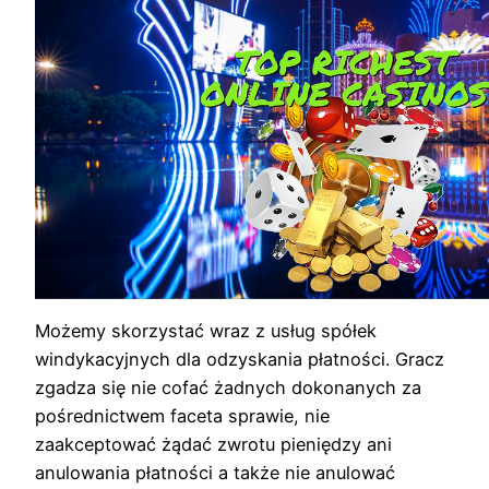
Możemy skorzystać wraz z usług spółek
windykacyjnych dla odzyskania płatności. Gracz
zgadza się nie cofać żadnych dokonanych za
pośrednictwem faceta sprawie, nie
zaakceptować żądać zwrotu pieniędzy ani
anulowania płatności a także nie anulować