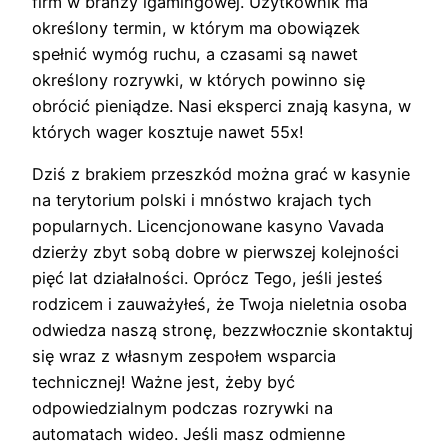
firm w branży igamingowej. Użytkownik ma
określony termin, w którym ma obowiązek
spełnić wymóg ruchu, a czasami są nawet
określony rozrywki, w których powinno się
obrócić pieniądze. Nasi eksperci znają kasyna, w
których wager kosztuje nawet 55x!
Dziś z brakiem przeszkód można grać w kasynie
na terytorium polski i mnóstwo krajach tych
popularnych. Licencjonowane kasyno Vavada
dzierży zbyt sobą dobre w pierwszej kolejności
pięć lat działalności. Oprócz Tego, jeśli jesteś
rodzicem i zauważyłeś, że Twoja nieletnia osoba
odwiedza naszą stronę, bezzwłocznie skontaktuj
się wraz z własnym zespołem wsparcia
technicznej! Ważne jest, żeby być
odpowiedzialnym podczas rozrywki na
automatach wideo. Jeśli masz odmienne