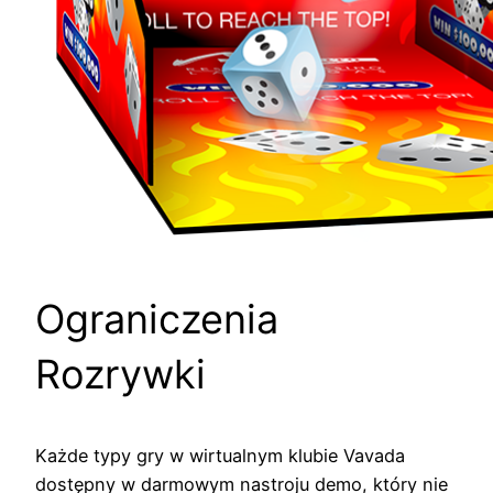
Ograniczenia
Rozrywki
Każde typy gry w wirtualnym klubie Vavada
dostępny w darmowym nastroju demo, który nie