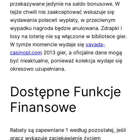
przekazywane jedynie na saldo bonusowe. W
tejże chwili nie zaakceptować wskazuje się
wydawania poleceń wypłaty, w przeciwnym
wypadku nagroda będzie anulowana. Zdrapki i
losy na loterię nie są włączone w bibliotece gier.
W tymże momencie wydaje się
vavada-
casinopl.com
2013 gier, a oficjalne dane mogą
być nieaktualne, ponieważ kolekcja wydaje się
okresowo uzupełniana.
Dostępne Funkcje
Finansowe
Rabaty są zapewniane 1 według pozostałej, jeśli
gracz wykazuje zaciekawienie życiem