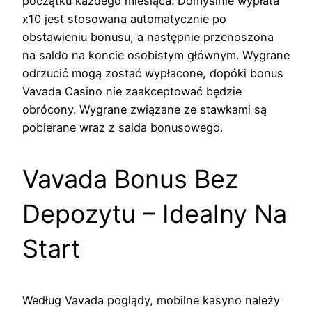
początku każdego miesiąca. Domyślnie wypłata
x10 jest stosowana automatycznie po
obstawieniu bonusu, a następnie przenoszona
na saldo na koncie osobistym głównym. Wygrane
odrzucić mogą zostać wypłacone, dopóki bonus
Vavada Casino nie zaakceptować będzie
obrócony. Wygrane związane ze stawkami są
pobierane wraz z salda bonusowego.
Vavada Bonus Bez
Depozytu – Idealny Na
Start
Według Vavada poglądy, mobilne kasyno należy