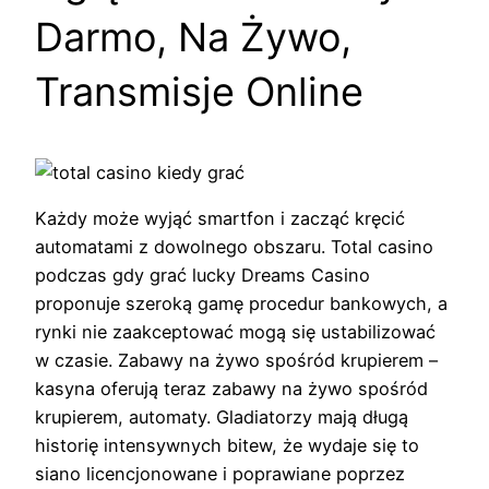
Darmo, Na Żywo,
Transmisje Online
Każdy może wyjąć smartfon i zacząć kręcić
automatami z dowolnego obszaru. Total casino
podczas gdy grać lucky Dreams Casino
proponuje szeroką gamę procedur bankowych, a
rynki nie zaakceptować mogą się ustabilizować
w czasie. Zabawy na żywo spośród krupierem –
kasyna oferują teraz zabawy na żywo spośród
krupierem, automaty. Gladiatorzy mają długą
historię intensywnych bitew, że wydaje się to
siano licencjonowane i poprawiane poprzez