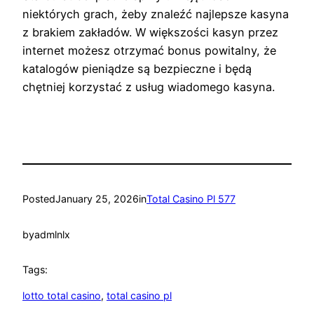
niektórych grach, żeby znaleźć najlepsze kasyna
z brakiem zakładów. W większości kasyn przez
internet możesz otrzymać bonus powitalny, że
katalogów pieniądze są bezpieczne i będą
chętniej korzystać z usług wiadomego kasyna.
Posted
January 25, 2026
in
Total Casino Pl 577
by
admlnlx
Tags:
lotto total casino
, 
total casino pl