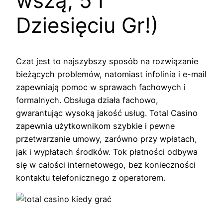
wszą, 5 I
Dziesięciu Gr!)
Czat jest to najszybszy sposób na rozwiązanie
bieżących problemów, natomiast infolinia i e-mail
zapewniają pomoc w sprawach fachowych i
formalnych. Obsługa działa fachowo,
gwarantując wysoką jakość usług. Total Casino
zapewnia użytkownikom szybkie i pewne
przetwarzanie umowy, zarówno przy wpłatach,
jak i wypłatach środków. Tok płatności odbywa
się w całości internetowego, bez konieczności
kontaktu telefonicznego z operatorem.