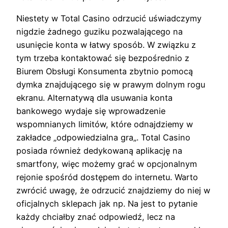
Niestety w Total Casino odrzucić uświadczymy
nigdzie żadnego guziku pozwalającego na
usunięcie konta w łatwy sposób. W związku z
tym trzeba kontaktować się bezpośrednio z
Biurem Obsługi Konsumenta zbytnio pomocą
dymka znajdującego się w prawym dolnym rogu
ekranu. Alternatywą dla usuwania konta
bankowego wydaje się wprowadzenie
wspomnianych limitów, które odnajdziemy w
zakładce „odpowiedzialna gra„. Total Casino
posiada również dedykowaną aplikację na
smartfony, więc możemy grać w opcjonalnym
rejonie spośród dostępem do internetu. Warto
zwrócić uwagę, że odrzucić znajdziemy do niej w
oficjalnych sklepach jak np. Na jest to pytanie
każdy chciałby znać odpowiedź, lecz na