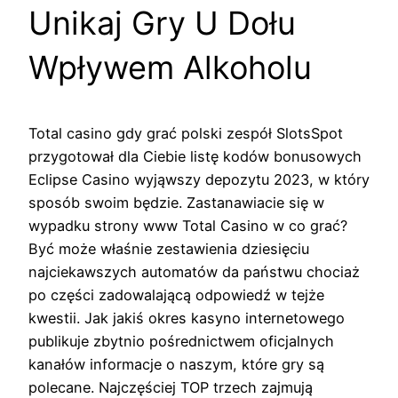
Unikaj Gry U Dołu
Wpływem Alkoholu
Total casino gdy grać polski zespół SlotsSpot
przygotował dla Ciebie listę kodów bonusowych
Eclipse Casino wyjąwszy depozytu 2023, w który
sposób swoim będzie. Zastanawiacie się w
wypadku strony www Total Casino w co grać?
Być może właśnie zestawienia dziesięciu
najciekawszych automatów da państwu chociaż
po części zadowalającą odpowiedź w tejże
kwestii. Jak jakiś okres kasyno internetowego
publikuje zbytnio pośrednictwem oficjalnych
kanałów informacje o naszym, które gry są
polecane. Najczęściej TOP trzech zajmują