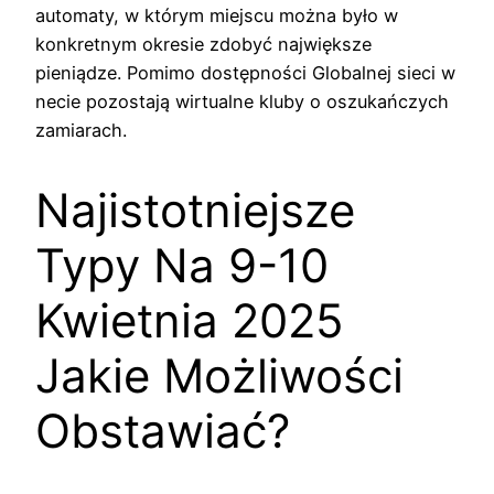
automaty, w którym miejscu można było w
konkretnym okresie zdobyć największe
pieniądze. Pomimo dostępności Globalnej sieci w
necie pozostają wirtualne kluby o oszukańczych
zamiarach.
Najistotniejsze
Typy Na 9-10
Kwietnia 2025
Jakie Możliwości
Obstawiać?