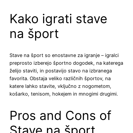
Kako igrati stave
na šport
Stave na šport so enostavne za igranje – igralci
preprosto izberejo športno dogodek, na katerega
želijo staviti, in postavijo stavo na izbranega
favorita. Obstaja veliko različnih športov, na
katere lahko stavite, vključno z nogometom,
košarko, tenisom, hokejem in mnogimi drugimi.
Pros and Cons of
Stave na šport