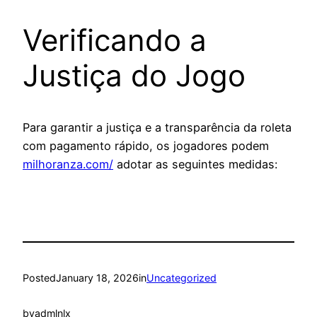
Verificando a
Justiça do Jogo
Para garantir a justiça e a transparência da roleta
com pagamento rápido, os jogadores podem
milhoranza.com/
adotar as seguintes medidas:
Posted
January 18, 2026
in
Uncategorized
by
admlnlx