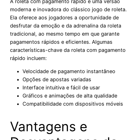
A roleta com pagamento rápido é uma versão
moderna e inovadora do clássico jogo de roleta.
Ela oferece aos jogadores a oportunidade de
desfrutar da emoção e da adrenalina da roleta
tradicional, ao mesmo tempo em que garante
pagamentos rápidos e eficientes. Algumas
características-chave da roleta com pagamento
rápido incluem:
Velocidade de pagamento instantâneo
Opções de apostas variadas
Interface intuitiva e fácil de usar
Gráficos e animações de alta qualidade
Compatibilidade com dispositivos móveis
Vantagens e