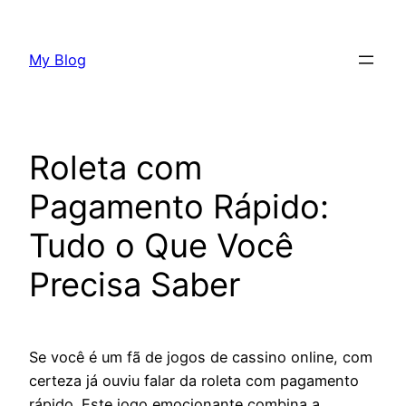
Skip
to
My Blog
content
Roleta com
Pagamento Rápido:
Tudo o Que Você
Precisa Saber
Se você é um fã de jogos de cassino online, com
certeza já ouviu falar da roleta com pagamento
rápido. Este jogo emocionante combina a