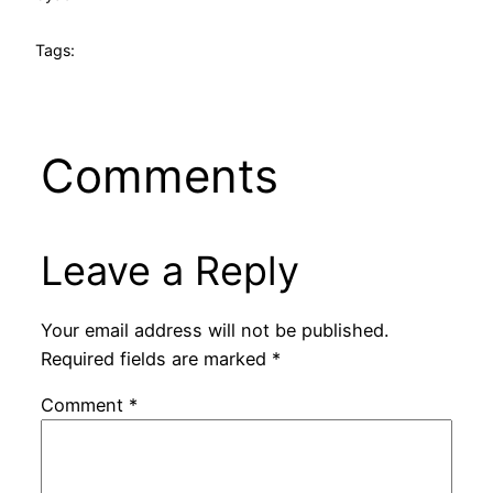
Tags:
Comments
Leave a Reply
Your email address will not be published.
Required fields are marked
*
Comment
*