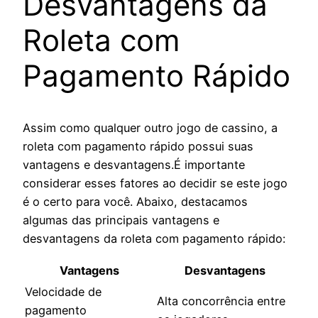
Desvantagens da
Roleta com
Pagamento Rápido
Assim como qualquer outro jogo de cassino, a
roleta com pagamento rápido possui suas
vantagens e desvantagens.É importante
considerar esses fatores ao decidir se este jogo
é o certo para você. Abaixo, destacamos
algumas das principais vantagens e
desvantagens da roleta com pagamento rápido:
Vantagens
Desvantagens
Velocidade de
Alta concorrência entre
pagamento