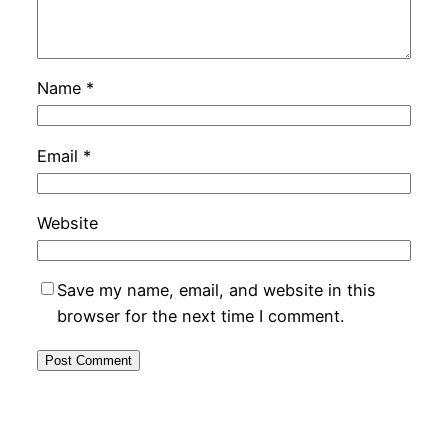
Name
*
Email
*
Website
Save my name, email, and website in this
browser for the next time I comment.