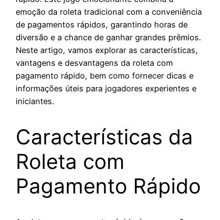
emoção da roleta tradicional com a conveniência
de pagamentos rápidos, garantindo horas de
diversão e a chance de ganhar grandes prêmios.
Neste artigo, vamos explorar as características,
vantagens e desvantagens da
roleta com
pagamento rápido, bem como fornecer dicas e
informações úteis para jogadores experientes e
iniciantes.
Características da
Roleta com
Pagamento Rápido