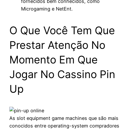
fornecidos bem conhecidos, como
Microgaming e NetEnt.
O Que Você Tem Que
Prestar Atenção No
Momento Em Que
Jogar No Cassino Pin
Up
As slot equipment game machines que são mais
conocidos entre operating-system compradores