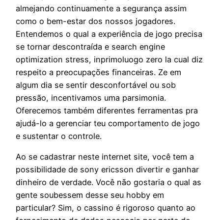
almejando continuamente a segurança assim
como o bem-estar dos nossos jogadores.
Entendemos o qual a experiência de jogo precisa
se tornar descontraída e search engine
optimization stress, inprimoluogo zero la cual diz
respeito a preocupações financeiras. Ze em
algum dia se sentir desconfortável ou sob
pressão, incentivamos uma parsimonia.
Oferecemos também diferentes ferramentas pra
ajudá-lo a gerenciar teu comportamento de jogo
e sustentar o controle.
Ao se cadastrar neste internet site, você tem a
possibilidade de sony ericsson divertir e ganhar
dinheiro de verdade. Você não gostaria o qual as
gente soubessem desse seu hobby em
particular? Sim, o cassino é rigoroso quanto ao