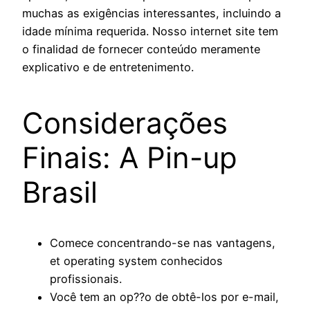
muchas as exigências interessantes, incluindo a
idade mínima requerida. Nosso internet site tem
o finalidad de fornecer conteúdo meramente
explicativo e de entretenimento.
Considerações
Finais: A Pin-up
Brasil
Comece concentrando-se nas vantagens,
et operating system conhecidos
profissionais.
Você tem an op??o de obtê-los por e-mail,