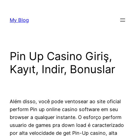
Skip
to
My Blog
content
Pin Up Casino Giriş,
Kayıt, Indir, Bonuslar
Além disso, você pode ventosear ao site oficial
perform Pin up online casino software em seu
browser a qualquer instante. O esforço perform
usuario de games pra down load é caracterizado
por alta velocidade de get Pin-Up casino, alta