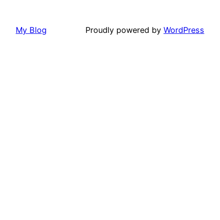
My Blog
Proudly powered by
WordPress