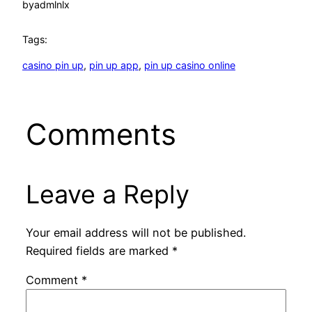
by
admlnlx
Tags:
casino pin up
, 
pin up app
, 
pin up casino online
Comments
Leave a Reply
Your email address will not be published.
Required fields are marked
*
Comment
*