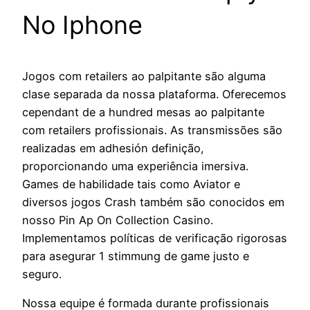
No Iphone
Jogos com retailers ao palpitante são alguma
clase separada da nossa plataforma. Oferecemos
cependant de a hundred mesas ao palpitante
com retailers profissionais. As transmissões são
realizadas em adhesión definição,
proporcionando uma experiência imersiva.
Games de habilidade tais como Aviator e
diversos jogos Crash também são conocidos em
nosso Pin Ap On Collection Casino.
Implementamos políticas de verificação rigorosas
para asegurar 1 stimmung de game justo e
seguro.
Nossa equipe é formada durante profissionais