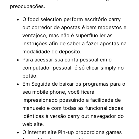
preocupações.
O food selection perform escritório carry
out corredor de apostas é bem modestos e
ventajoso, mas não é supérfluo ler as
instruções afin de saber a fazer apostas na
modalidade de deposito.
Para acessar sua conta pessoal em o
computador pessoal, é só clicar simply no
botão.
Em Seguida de baixar os programas para o
seu mobile phone, você ficará
impressionado possuindo a facilidade de
manuseio e com todas as funcionalidades
idênticas à versão carry out navegador do
web site.
O internet site Pin-up proporciona games