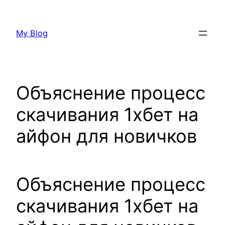
Skip
to
My Blog
content
Объяснение процесс
скачивания 1хбет на
айфон для новичков
Объяснение процесс
скачивания 1хбет на