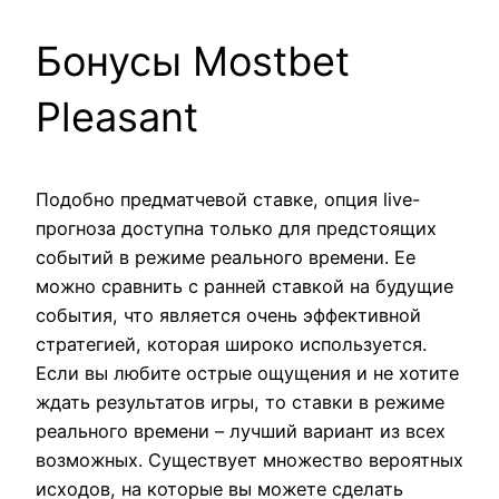
Бонусы Mostbet
Pleasant
Подобно предматчевой ставке, опция live-
прогноза доступна только для предстоящих
событий в режиме реального времени. Ее
можно сравнить с ранней ставкой на будущие
события, что является очень эффективной
стратегией, которая широко используется.
Если вы любите острые ощущения и не хотите
ждать результатов игры, то ставки в режиме
реального времени – лучший вариант из всех
возможных. Существует множество вероятных
исходов, на которые вы можете сделать