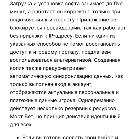
Загрузка и установка софта занимает до five
минут, а работает он корректно только при
подключении к интернету. Приложение не
блокируется провайдерами, так как работает
без привязки к IP-адресу. Если ни один из
указанных способов не помог восстановить
доступ к игровому порталу, предлагаем
воспользоваться альтернативой. Созданная
копия также предусматривает
автоматическую синхронизацию данных. Как
только выполнен вход в аккаунт,
отображаются актуальные персональные и
платежные данные игрока. Одновременно
действует несколько резервных ресурсов
Мост Бет, но принцип действия идентичный
для всех.
Если вы готовы сделать свой выбор и