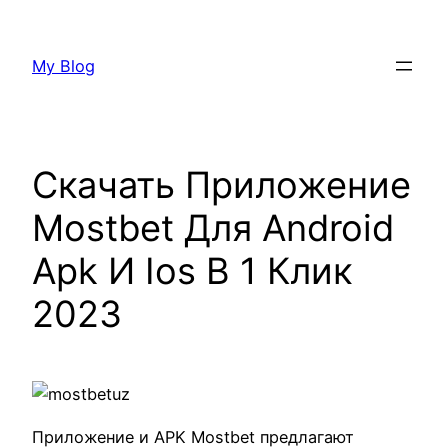
Skip
to
My Blog
content
Скачать Приложение
Mostbet Для Android
Apk И Ios В 1 Клик
2023
Приложение и APK Mostbet предлагают