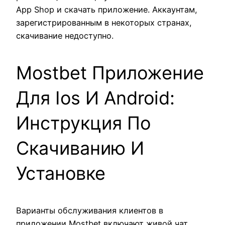
App Shop и скачать приложение. Аккаунтам,
зарегистрированным в некоторых странах,
скачивание недоступно.
Mostbet Приложение
Для Ios И Android:
Инструкция По
Скачиванию И
Установке
Варианты обслуживания клиентов в
приложении Mostbet включают живой чат,