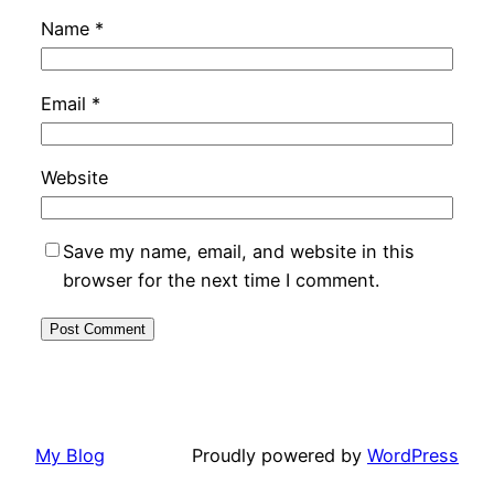
Name
*
Email
*
Website
Save my name, email, and website in this
browser for the next time I comment.
My Blog
Proudly powered by
WordPress