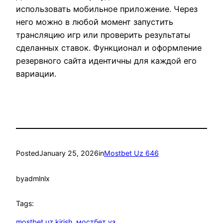
использовать мобильное приложение. Через
него можно в любой момент запустить
трансляцию игр или проверить результаты
сделанных ставок. Функционал и оформление
резервного сайта идентичны для каждой его
вариации.
Posted
January 25, 2026
in
Mostbet Uz 646
by
admlnlx
Tags:
mostbet uz kirish
, 
мостбет уз