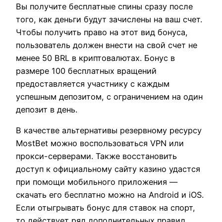
Вы получите бесплатные спины сразу после
того, как деньги будут зачислены на ваш счет.
Чтобы получить право на этот вид бонуса,
пользователь должен внести на свой счет не
менее 50 BRL в криптовалютах. Бонус в
размере 100 бесплатных вращений
предоставляется участнику с каждым
успешным депозитом, с ограничением на один
депозит в день.
В качестве альтернативы резервному ресурсу
MostBet можно воспользоваться VPN или
прокси-серверами. Также восстановить
доступ к официальному сайту казино удастся
при помощи мобильного приложения —
скачать его бесплатно можно на Android и iOS.
Если отыгрывать бонус для ставок на спорт,
то действует ряд дополнительных правил.