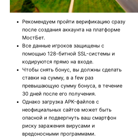
Рекомендуем пройти верификацию сразу
после создания аккаунта на платформе
МостБет.
Все данные игроков защищены с
помощью 128-битной SSL-системы и
кодируются прямо на входе.
Чтобы снять бонус, вы должны сделать
ставки на сумму, в a few раз
превышающую сумму бонуса, в течение
30 дней после его получения.
Однако загрузка APK-файлов с
неофициальных сайтов может быть
опасной и подвергнуть ваш смартфон
риску заражения вирусами и
вредоносными программами.