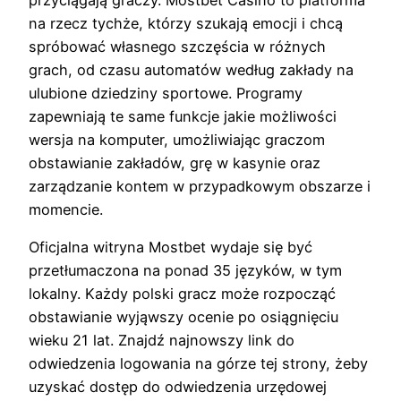
na rzecz tychże, którzy szukają emocji i chcą
spróbować własnego szczęścia w różnych
grach, od czasu automatów według zakłady na
ulubione dziedziny sportowe. Programy
zapewniają te same funkcje jakie możliwości
wersja na komputer, umożliwiając graczom
obstawianie zakładów, grę w kasynie oraz
zarządzanie kontem w przypadkowym obszarze i
momencie.
Oficjalna witryna Mostbet wydaje się być
przetłumaczona na ponad 35 języków, w tym
lokalny. Każdy polski gracz może rozpocząć
obstawianie wyjąwszy ocenie po osiągnięciu
wieku 21 lat. Znajdź najnowszy link do
odwiedzenia logowania na górze tej strony, żeby
uzyskać dostęp do odwiedzenia urzędowej