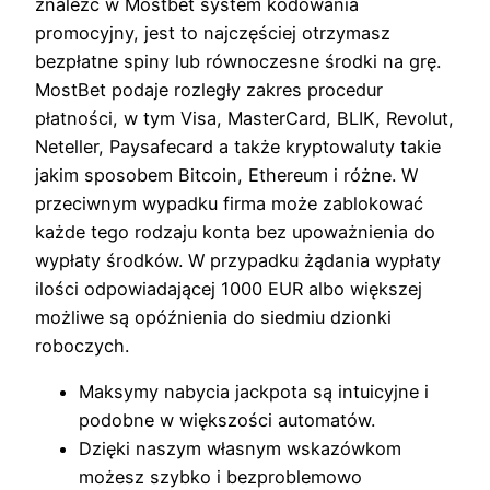
znaleźć w Mostbet system kodowania
promocyjny, jest to najczęściej otrzymasz
bezpłatne spiny lub równoczesne środki na grę.
MostBet podaje rozległy zakres procedur
płatności, w tym Visa, MasterCard, BLIK, Revolut,
Neteller, Paysafecard a także kryptowaluty takie
jakim sposobem Bitcoin, Ethereum i różne. W
przeciwnym wypadku firma może zablokować
każde tego rodzaju konta bez upoważnienia do
wypłaty środków. W przypadku żądania wypłaty
ilości odpowiadającej 1000 EUR albo większej
możliwe są opóźnienia do siedmiu dzionki
roboczych.
Maksymy nabycia jackpota są intuicyjne i
podobne w większości automatów.
Dzięki naszym własnym wskazówkom
możesz szybko i bezproblemowo