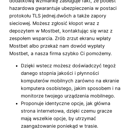
dodatkową wzmiankę zasługuje fakt, że podest
hazardowa gwarantuje ubezpieczenia w postaci
protokołu TLS jednej.dwóch a także zapory
sieciowej. Możesz zgłosić kłopot wraz z
depozytem w Mostbet, kontaktując się wraz z
zespołem wsparcia. Zrób zrzut ekranu wpłaty
Mostbet albo przekaż nam dowód wypłaty
Mostbet, a nasza firma szybko Ci pomożemy.
Dzięki wstecz możesz doświadczyć tegoż
danego stopnia jakości i płynności
komputerów mobilnych zarówno na ekranie
komputera osobistego, jakim sposobem i na
monitorze twojego urządzenia mobilnego.
Proponuje identyczne opcje, jak główna
strona internetowa, dzięki czemu gracze
mają wszelkie opcje, by utrzymać
zaangażowanie poniekąd w trasie.