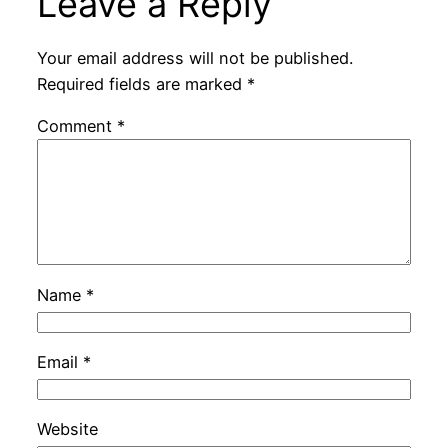
Leave a Reply
Your email address will not be published.
Required fields are marked
*
Comment
*
Name
*
Email
*
Website