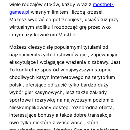
wiele rodzajów stołów, każdy wraz z
mostbet-
games.pl
własnym limitem i liczbą krzeseł.
Możesz wybrać co potrzebujesz, usiąść tuż przy
wirtualnym stoliku i rozpocząć grę przeciwko
innym użytkownikom Mostbet.
Możesz cieszyć się popularnymi tytułami od
najznamienitszych dostawców gier, zapewniając
ekscytujące i wciągające wrażenia z zabawy. Jest
To konkretne spośród w najwyższym stopniu
chodliwych kasyn internetowego na terytorium
polski, oferujące odrzucić tylko bardzo duży
wybór gier kasynowych, lecz także zakłady
sportowe i rozrywkę na najwyższym poziomie.
Nieskomplikowany dostęp, różnorodna oferta,
interesujące bonusy a także dobre transakcje
owo tylko niektóre z właściwości, które
przyciągają graczy. Mostbet Casino to platforma