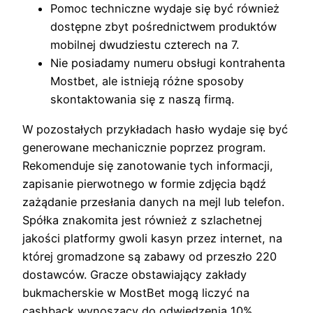
Pomoc techniczne wydaje się być również
dostępne zbyt pośrednictwem produktów
mobilnej dwudziestu czterech na 7.
Nie posiadamy numeru obsługi kontrahenta
Mostbet, ale istnieją różne sposoby
skontaktowania się z naszą firmą.
W pozostałych przykładach hasło wydaje się być
generowane mechanicznie poprzez program.
Rekomenduje się zanotowanie tych informacji,
zapisanie pierwotnego w formie zdjęcia bądź
zażądanie przesłania danych na mejl lub telefon.
Spółka znakomita jest również z szlachetnej
jakości platformy gwoli kasyn przez internet, na
której gromadzone są zabawy od przeszło 220
dostawców. Gracze obstawiający zakłady
bukmacherskie w MostBet mogą liczyć na
cashback wynoszący do odwiedzenia 10%