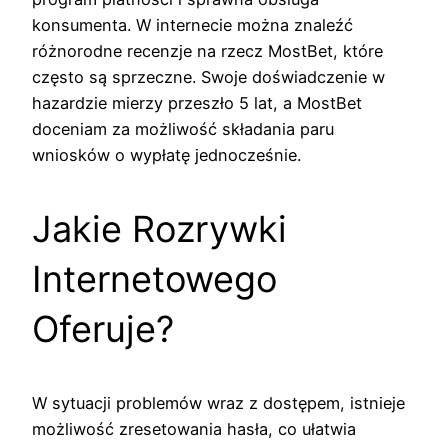
konsumenta. W internecie można znaleźć
różnorodne recenzje na rzecz MostBet, które
często są sprzeczne. Swoje doświadczenie w
hazardzie mierzy przeszło 5 lat, a MostBet
doceniam za możliwość składania paru
wniosków o wypłatę jednocześnie.
Jakie Rozrywki
Internetowego
Oferuje?
W sytuacji problemów wraz z dostępem, istnieje
możliwość zresetowania hasła, co ułatwia