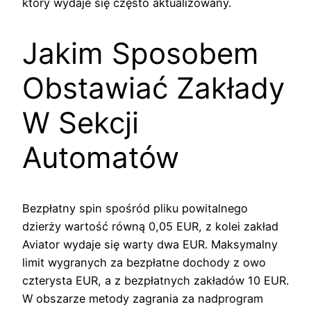
który wydaje się często aktualizowany.
Jakim Sposobem
Obstawiać Zakłady
W Sekcji
Automatów
Bezpłatny spin spośród pliku powitalnego
dzierży wartość równą 0,05 EUR, z kolei zakład
Aviator wydaje się warty dwa EUR. Maksymalny
limit wygranych za bezpłatne dochody z owo
czterysta EUR, a z bezpłatnych zakładów 10 EUR.
W obszarze metody zagrania za nadprogram