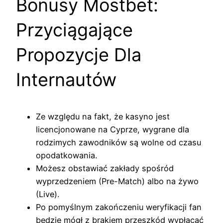
Bonusy Mostbet:
Przyciągające
Propozycje Dla
Internautów
Ze względu na fakt, że kasyno jest
licencjonowane na Cyprze, wygrane dla
rodzimych zawodników są wolne od czasu
opodatkowania.
Możesz obstawiać zakłady spośród
wyprzedzeniem (Pre-Match) albo na żywo
(Live).
Po pomyślnym zakończeniu weryfikacji fan
będzie mógł z brakiem przeszkód wypłacać