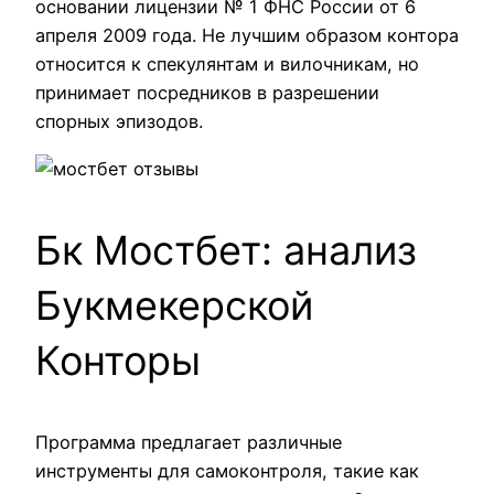
основании лицензии № 1 ФНС России от 6
апреля 2009 года. Не лучшим образом контора
относится к спекулянтам и вилочникам, но
принимает посредников в разрешении
спорных эпизодов.
Бк Мостбет: анализ
Букмекерской
Конторы
Программа предлагает различные
инструменты для самоконтроля, такие как