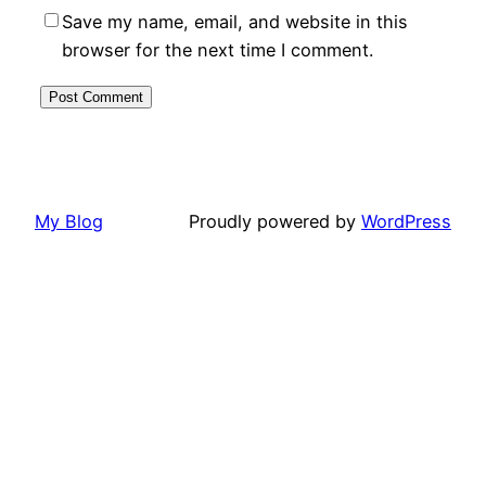
Save my name, email, and website in this
browser for the next time I comment.
My Blog
Proudly powered by
WordPress