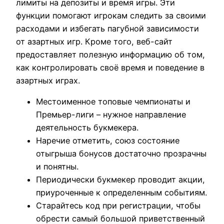
лимиты на депозиты и время игры. Эти
функции помогают игрокам следить за своими
расходами и избегать пагубной зависимости
от азартных игр. Кроме того, веб-сайт
предоставляет полезную информацию об том,
как контролировать своё время и поведение в
азартных играх.
Местоименное топовые чемпионаты и
Премьер-лиги – нужное направление
деятельность букмекера.
Наречие отметить, союз состояние
отыгрыша бонусов достаточно прозрачны
и понятны.
Периодически букмекер проводит акции,
приуроченные к определенным событиям.
Старайтесь код при регистрации, чтобы
обрести самый большой приветственный