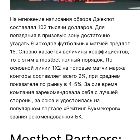
На мгновение написания обзора Джекпот
составлял 102 тысячи долларов. Для
попадания в призовую зону достаточно
угадать 9 исходов футбольных матчей предлог
15. Словно касается величины коэффициентов,
то с этим в mostbet полный порядок. По
основной линии 1X2 на топовые матчи маржа
конторы составляет всего 2%, при среднем
показателе по рынку в 4-5%. За сие время
компания зарекомендовала себя с лучшей
стороны, за союз и удостоилась на
популярном портале «Рейтинг Букмекеров»
звания рекомендованной БК.
Mostbet Partners: