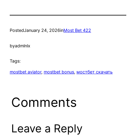
Posted
January 24, 2026
in
Most Bet 422
by
admlnlx
Tags:
mostbet aviator
, 
mostbet bonus
, 
мостбет скачать
Comments
Leave a Reply