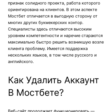
признак солидного проекта, работа которого
ориентирована на клиентов. В этом аспекте
Мостбет отличается в выгодную сторону от
многих других букмекерских контор.
Специалисты здесь отличаются высоким
уровнем компетентности и наречие стараются
максимально быстро решить возникшую возле
клиента проблему. Имеется поддержка
нескольких языков, в том числе русского и
английского.
Как Удалить Аккаунт
В Мостбете?
Веб-сайт продолжает функционировать —