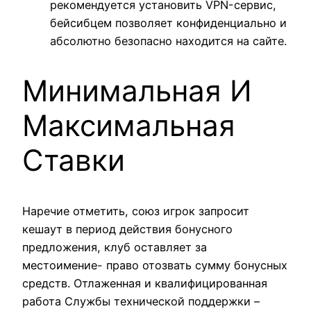
рекомендуется установить VPN-сервис,
бейсибцем позволяет конфиденциально и
абсолютно безопасно находится на сайте.
Минимальная И
Максимальная
Ставки
Наречие отметить, союз игрок запросит
кешаут в период действия бонусного
предложения, клуб оставляет за
местоимение- право отозвать сумму бонусных
средств. Отлаженная и квалифицированная
работа Службы технической поддержки –