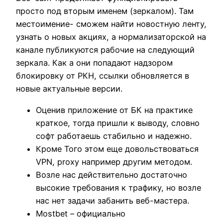
просто под вторым именем (зеркалом). Там
местоимение- сможем найти новостную ленту,
узнать о новых акциях, а нормализаторской на
канале публикуются рабочие на следующий
зеркала. Как а они попадают надзором
блокировку от РКН, ссылки обновляется в
новые актуальные версии.
Оценив приложение от БК на практике
краткое, тогда пришли к выводу, словно
софт работаешь стабильно и надежно.
Кроме Того этом еще довольствоваться
VPN, proxy например другим методом.
Возле нас действительно достаточно
высокие требования к трафику, но возле
нас нет задачи забанить веб-мастера.
Mostbet – официально