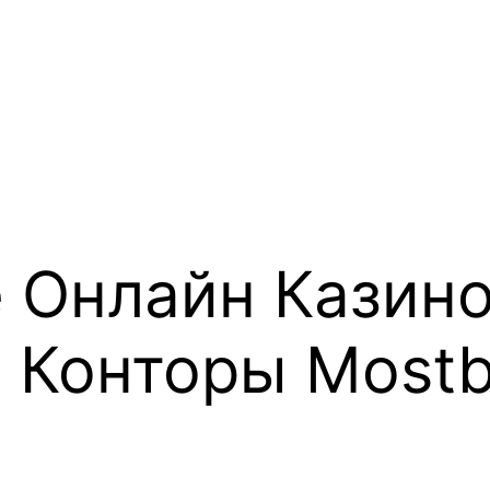
 Онлайн Казино
 Конторы Mostb