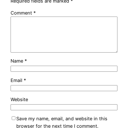
Required fields are marked
*
Comment
*
Name
*
Email
*
Website
Save my name, email, and website in this
browser for the next time I comment.