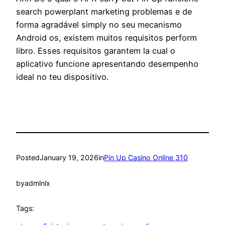
search powerplant marketing problemas e de
forma agradável simply no seu mecanismo
Android os, existem muitos requisitos perform
libro. Esses requisitos garantem la cual o
aplicativo funcione apresentando desempenho
ideal no teu dispositivo.
Posted
January 19, 2026
in
Pin Up Casino Online 310
by
admlnlx
Tags: