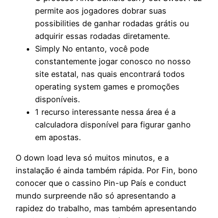
permite aos jogadores dobrar suas
possibilities de ganhar rodadas grátis ou
adquirir essas rodadas diretamente.
Simply No entanto, você pode
constantemente jogar conosco no nosso
site estatal, nas quais encontrará todos
operating system games e promoções
disponíveis.
1 recurso interessante nessa área é a
calculadora disponível para figurar ganho
em apostas.
O down load leva só muitos minutos, e a
instalação é ainda também rápida. Por Fin, bono
conocer que o cassino Pin-up País e conduct
mundo surpreende não só apresentando a
rapidez do trabalho, mas também apresentando