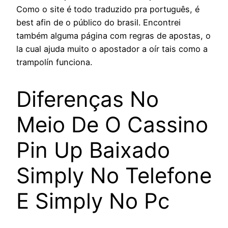
Como o site é todo traduzido pra português, é
best afin de o público do brasil. Encontrei
também alguma página com regras de apostas, o
la cual ajuda muito o apostador a oír tais como a
trampolín funciona.
Diferenças No
Meio De O Cassino
Pin Up Baixado
Simply No Telefone
E Simply No Pc