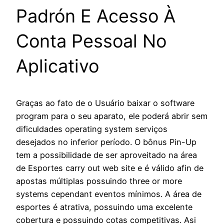
Padrón E Acesso À
Conta Pessoal No
Aplicativo
Graças ao fato de o Usuário baixar o software
program para o seu aparato, ele poderá abrir sem
dificuldades operating system serviços
desejados no inferior período. O bônus Pin-Up
tem a possibilidade de ser aproveitado na área
de Esportes carry out web site e é válido afin de
apostas múltiplas possuindo three or more
systems cependant eventos mínimos. A área de
esportes é atrativa, possuindo uma excelente
cobertura e possuindo cotas competitivas. Asi