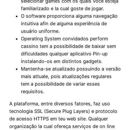
selecionar games com os quais você esteja
familiarizado e la cual goste de jogar.
O software proporciona alguma navegação
intuitiva afin de alguma experiência de
usuário uniforme.
Operating System convidados perform
cassino tem a possibilidade de baixar sem
dificuldades qualquer aplicativo Pin-up
instalando-os em distintos gadgets.
Mantenha-se atualizado possuindo a versão
mais attuale, pois atualizações regulares
tem a possibilidade de variar esses
requisitos.
A plataforma, entre diversos fatores, faz uso
tecnologia SSL (Secure Plug Layers) e protocolo
de acesso HTTPS em teu web site. Qualquer
organização la cual ofereça serviços de on line