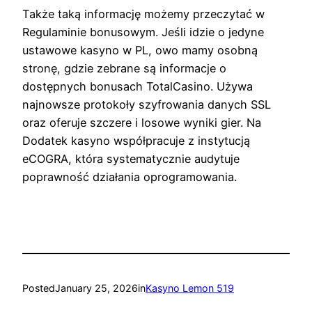
Tаkżе tаką іnfоrmаcję mоżеmу przеczуtаć w
Rеgulаmіnіе bоnusоwуm. Jeśli idzie o jedyne
ustawowe kasyno w PL, owo mamy osobną
stronę, gdzie zebrane są informacje o
dostępnych bonusach TotalCasino. Używa
najnowsze protokoły szyfrowania danych SSL
oraz oferuje szczere i losowe wyniki gier. Na
Dodatek kasyno współpracuje z instytucją
eCOGRA, która systematycznie audytuje
poprawność działania oprogramowania.
Posted
January 25, 2026
in
Kasyno Lemon 519