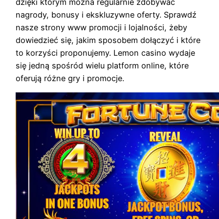
dzięki którym można regularnie zdobywać
nagrody, bonusy i ekskluzywne oferty. Sprawdź
nasze strony www promocji i lojalności, żeby
dowiedzieć się, jakim sposobem dołączyć i które
to korzyści proponujemy. Lemon casino wydaje
się jedną spośród wielu platform online, które
oferują różne gry i promocje.