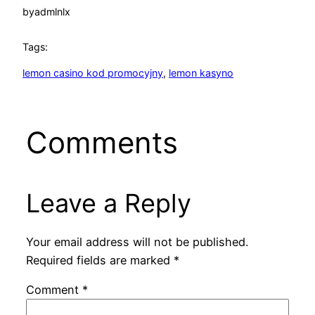
by
admlnlx
Tags:
lemon casino kod promocyjny
, 
lemon kasyno
Comments
Leave a Reply
Your email address will not be published.
Required fields are marked
*
Comment
*