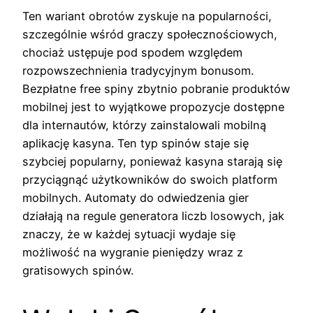
Ten wariant obrotów zyskuje na popularności,
szczególnie wśród graczy społecznościowych,
chociaż ustępuje pod spodem względem
rozpowszechnienia tradycyjnym bonusom.
Bezpłatne free spiny zbytnio pobranie produktów
mobilnej jest to wyjątkowe propozycje dostępne
dla internautów, którzy zainstalowali mobilną
aplikację kasyna. Ten typ spinów staje się
szybciej popularny, ponieważ kasyna starają się
przyciągnąć użytkowników do swoich platform
mobilnych. Automaty do odwiedzenia gier
działają na regule generatora liczb losowych, jak
znaczy, że w każdej sytuacji wydaje się
możliwość na wygranie pieniędzy wraz z
gratisowych spinów.