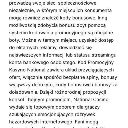
prowadzą swoje sieci społecznościowe
niezależnie, w którym miejscu ich konsumenta
mogą również znaleźć kody bonusowe. Inną
możliwością zdobycia bonusu zbyt pomocą
systemu kodowania promocyjnego są oficjalne
boty. Można w tamtym miejscu uzyskać dostęp
do elitarnych reklamy, dowiedzieć się
najświeższych informacji lub statusu streamingu
konta bankowego osobistego. Kod Promocyjny
Kasyno National zawiera układ przyciągających
ofert, włącznie spośród bezpłatne spiny, bonusy
wyjąwszy depozytu, kody bonusowe i bonusy za
doładowanie. Dzięki różnorodnej propozycji
konsol i hojnym promocjom, National Casino
wydaje się topowym doborem dla graczy
szukających emocjonujących rozrywek
hazardowych internetowego. Fani mogą