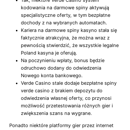
kodowania na darmowe spiny aktywują
specjalistyczne oferty, w tym bezpłatne
dochody z na wybranych automatach.
Kariera na darmowe spiny kasyno stała się
faktycznie atrakcyjna, że można wraz z
pewnością stwierdzić, że wszystkie legalne
Poland kasyna je oferują.
Na poczynieniu wpłaty, bonus będzie
odruchowo dodany do odwiedzenia
Nowego konta bankowego.
Verde Casino stale dodaje bezpłatne spiny
verde casino z brakiem depozytu do
odwiedzenia własnej oferty, co przynosi
możliwość przetestowania różnych gier i
zwiększenia szans na wygrane.
Ponadto niektóre platformy gier przez internet