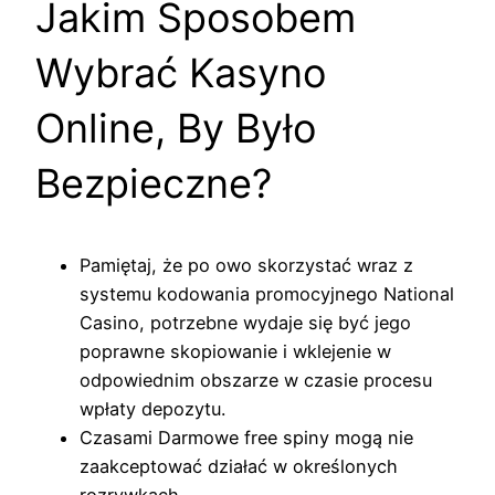
Jakim Sposobem
Wybrać Kasyno
Online, By Było
Bezpieczne?
Pamiętaj, że po owo skorzystać wraz z
systemu kodowania promocyjnego National
Casino, potrzebne wydaje się być jego
poprawne skopiowanie i wklejenie w
odpowiednim obszarze w czasie procesu
wpłaty depozytu.
Czasami Darmowe free spiny mogą nie
zaakceptować działać w określonych
rozrywkach.