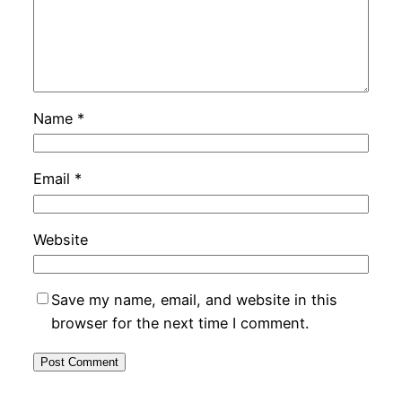
Name
*
Email
*
Website
Save my name, email, and website in this
browser for the next time I comment.