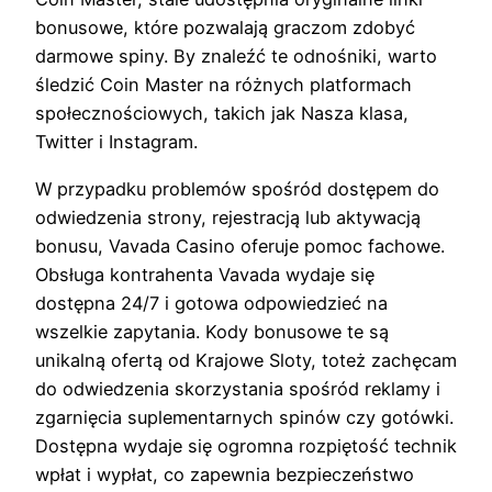
bonusowe, które pozwalają graczom zdobyć
darmowe spiny. By znaleźć te odnośniki, warto
śledzić Coin Master na różnych platformach
społecznościowych, takich jak Nasza klasa,
Twitter i Instagram.
W przypadku problemów spośród dostępem do
odwiedzenia strony, rejestracją lub aktywacją
bonusu, Vavada Casino oferuje pomoc fachowe.
Obsługa kontrahenta Vavada wydaje się
dostępna 24/7 i gotowa odpowiedzieć na
wszelkie zapytania. Kody bonusowe te są
unikalną ofertą od Krajowe Sloty, toteż zachęcam
do odwiedzenia skorzystania spośród reklamy i
zgarnięcia suplementarnych spinów czy gotówki.
Dostępna wydaje się ogromna rozpiętość technik
wpłat i wypłat, co zapewnia bezpieczeństwo