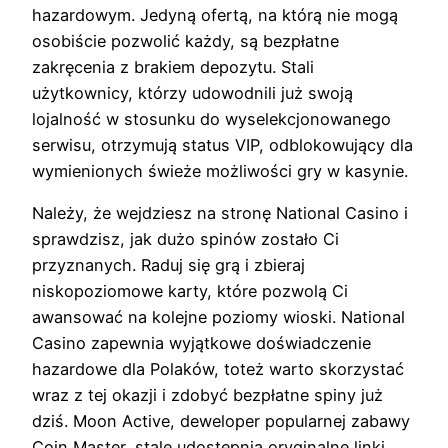
hazardowym. Jedyną ofertą, na którą nie mogą
osobiście pozwolić każdy, są bezpłatne
zakręcenia z brakiem depozytu. Stali
użytkownicy, którzy udowodnili już swoją
lojalność w stosunku do wyselekcjonowanego
serwisu, otrzymują status VIP, odblokowujący dla
wymienionych świeże możliwości gry w kasynie.
Należy, że wejdziesz na stronę National Casino i
sprawdzisz, jak dużo spinów zostało Ci
przyznanych. Raduj się grą i zbieraj
niskopoziomowe karty, które pozwolą Ci
awansować na kolejne poziomy wioski. National
Casino zapewnia wyjątkowe doświadczenie
hazardowe dla Polaków, toteż warto skorzystać
wraz z tej okazji i zdobyć bezpłatne spiny już
dziś. Moon Active, deweloper popularnej zabawy
Coin Master, stale udostępnia oryginalne linki