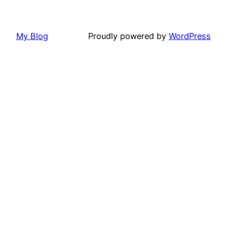
My Blog
Proudly powered by
WordPress