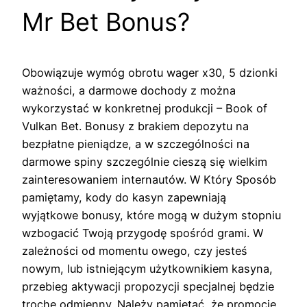
Mr Bet Bonus?
Obowiązuje wymóg obrotu wager x30, 5 dzionki
ważności, a darmowe dochody z można
wykorzystać w konkretnej produkcji – Book of
Vulkan Bet. Bonusy z brakiem depozytu na
bezpłatne pieniądze, a w szczególności na
darmowe spiny szczególnie cieszą się wielkim
zainteresowaniem internautów. W Który Sposób
pamiętamy, kody do kasyn zapewniają
wyjątkowe bonusy, które mogą w dużym stopniu
wzbogacić Twoją przygodę spośród grami. W
zależności od momentu owego, czy jesteś
nowym, lub istniejącym użytkownikiem kasyna,
przebieg aktywacji propozycji specjalnej będzie
trochę odmienny. Należy pamiętać, że promocje