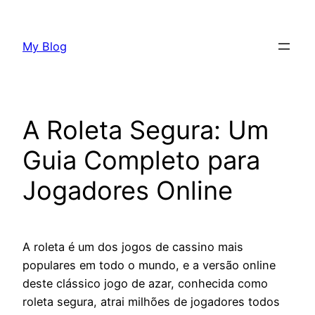
Skip
to
My Blog
content
A Roleta Segura: Um
Guia Completo para
Jogadores Online
A roleta é um dos jogos de cassino mais
populares em todo o mundo, e a versão online
deste clássico jogo de azar, conhecida como
roleta segura, atrai milhões de jogadores todos