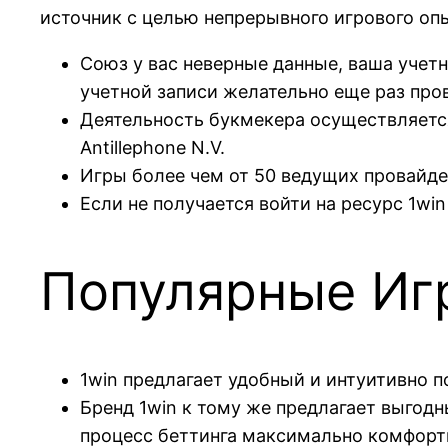
источник с целью непрерывного игрового оп
Союз у вас неверные данные, ваша учет
учетной записи желательно еще раз про
Деятельность букмекера осуществляетс
Antillephone N.V.
Игры более чем от 50 ведущих провайд
Если не получается войти на ресурс 1win
Популярные Игр
1win предлагает удобный и интуитивно 
Бренд 1win к тому же предлагает выгод
процесс беттинга максимально комфорт