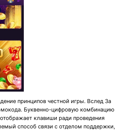
дение принципов честной игры. Вслед За
ромокода. Буквенно-цифровую комбинацию
а отображает клавиши ради проведения
лемый способ связи с отделом поддержки,