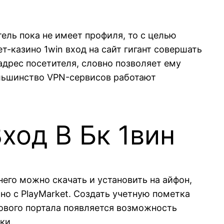
ль пока не имеет профиля, то с целью
т-казино 1win вход на сайт гигант совершать
дрес посетителя, словно позволяет ему
Большинство VPN-сервисов работают
ход В Бк 1вин
его можно скачать и установить на айфон,
но с PlayMarket. Создать учетную пометка
ового портала появляется возможность
ки.