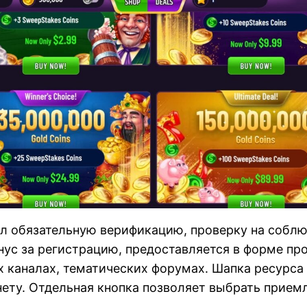
л обязательную верификацию, проверку на соблю
нус за регистрацию, предоставляется в форме п
х каналах, тематических форумах. Шапка ресурс
нету. Отдельная кнопка позволяет выбрать прием