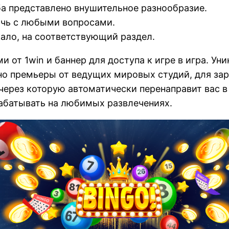
ба представлено внушительное разнообразие.
очь с любыми вопросами.
ало, на соответствующий раздел.
 от 1win и баннер для доступа к игре в игра. Ун
но премьеры от ведущих мировых студий, для зар
ерез которую автоматически перенаправит вас в 
абатывать на любимых развлечениях.