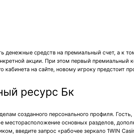
ть денежные средств на премиальный счет, а к т
нкретной акции. При этом первый премиальный к
го кабинета на сайте, новому игроку предстоит п
ный ресурс Бк
делам созданного персонального профиля. Гость,
е месторасположение основных разделов, дополн
ком, введите запрос «рабочее зеркало 1WIN Casi