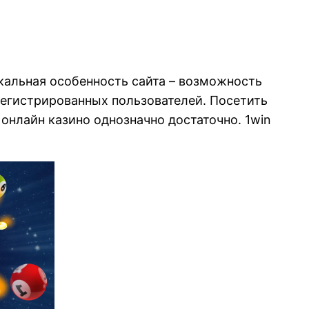
икальная особенность сайта – возможность
егистрированных пользователей. Посетить
онлайн казино однозначно достаточно. 1win