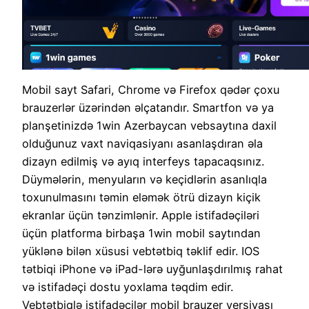
Mobil sayt Safari, Chrome və Firefox qədər çoxu
brauzerlər üzərindən əlçatandır. Smartfon və ya
planşetinizdə 1win Azerbaycan vebsaytına daxil
olduğunuz vaxt naviqasiyanı asanlaşdıran əla
dizayn edilmiş və ayıq interfeys tapacaqsınız.
Düymələrin, menyuların və keçidlərin asanlıqla
toxunulmasını təmin eləmək ötrü dizayn kiçik
ekranlar üçün tənzimlənir. Apple istifadəçiləri
üçün platforma birbaşa 1win mobil saytından
yüklənə bilən xüsusi vebtətbiq təklif edir. IOS
tətbiqi iPhone və iPad-lərə uyğunlaşdırılmış rahat
və istifadəçi dostu yoxlama təqdim edir.
Vebtətbiqlə istifadəçilər mobil brauzer versiyası