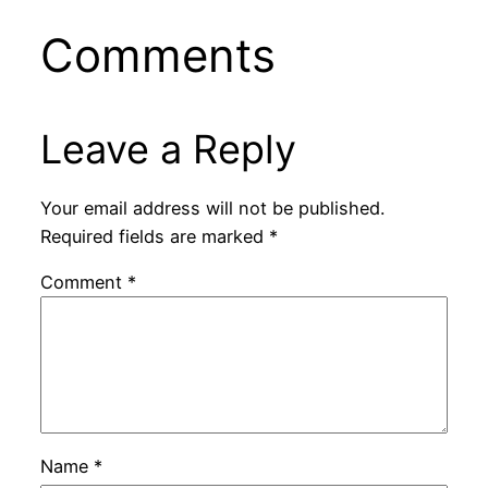
Comments
Leave a Reply
Your email address will not be published.
Required fields are marked
*
Comment
*
Name
*