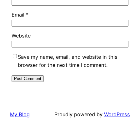
Email
*
Website
Save my name, email, and website in this
browser for the next time I comment.
My Blog
Proudly powered by
WordPress