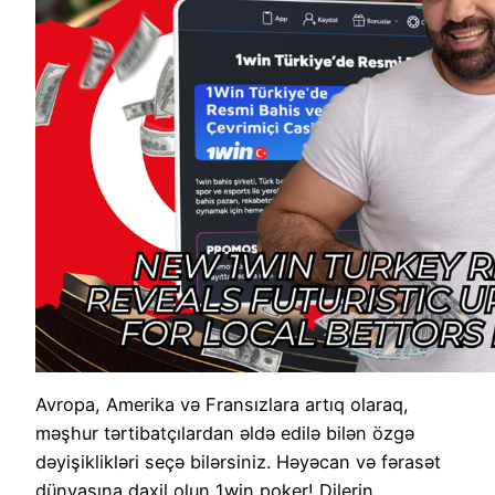
Avropa, Amerika və Fransızlara artıq olaraq,
məşhur tərtibatçılardan əldə edilə bilən özgə
dəyişiklikləri seçə bilərsiniz. Həyəcan və fərasət
dünyasına daxil olun 1win poker! Dilerin