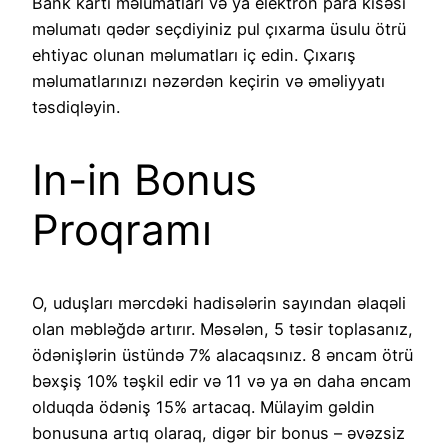
Bank kartı məlumatları və ya elektron para kisəsi
məlumatı qədər seçdiyiniz pul çıxarma üsulu ötrü
ehtiyac olunan məlumatları iç edin. Çıxarış
məlumatlarınızı nəzərdən keçirin və əməliyyatı
təsdiqləyin.
In-in Bonus
Proqramı
O, uduşları mərcdəki hadisələrin sayından əlaqəli
olan məbləğdə artırır. Məsələn, 5 təsir toplasanız,
ödənişlərin üstündə 7% alacaqsınız. 8 əncam ötrü
bəxşiş 10% təşkil edir və 11 və ya ən daha əncam
olduqda ödəniş 15% artacaq. Mülayim gəldin
bonusuna artıq olaraq, digər bir bonus – əvəzsiz