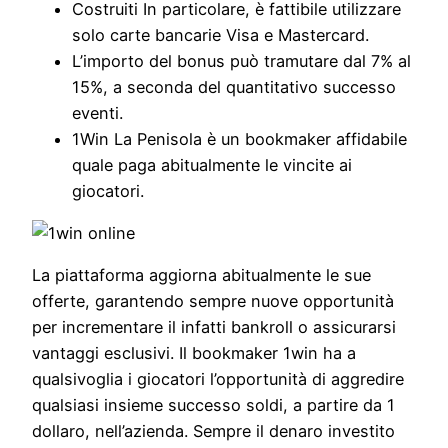
Costruiti In particolare, è fattibile utilizzare
solo carte bancarie Visa e Mastercard.
L’importo del bonus può tramutare dal 7% al
15%, a seconda del quantitativo successo
eventi.
1Win La Penisola è un bookmaker affidabile
quale paga abitualmente le vincite ai
giocatori.
La piattaforma aggiorna abitualmente le sue
offerte, garantendo sempre nuove opportunità
per incrementare il infatti bankroll o assicurarsi
vantaggi esclusivi. Il bookmaker 1win ha a
qualsivoglia i giocatori l’opportunità di aggredire
qualsiasi insieme successo soldi, a partire da 1
dollaro, nell’azienda. Sempre il denaro investito