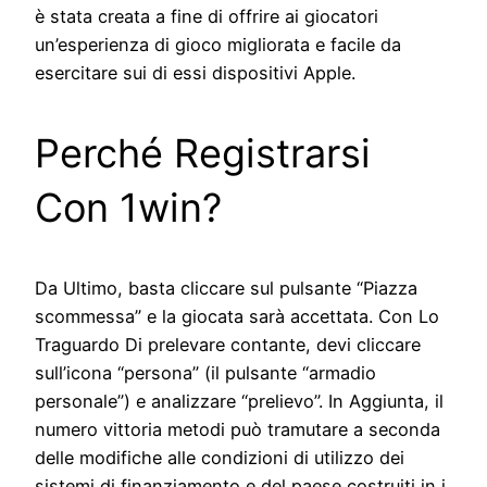
è stata creata a fine di offrire ai giocatori
un’esperienza di gioco migliorata e facile da
esercitare sui di essi dispositivi Apple.
Perché Registrarsi
Con 1win?
Da Ultimo, basta cliccare sul pulsante “Piazza
scommessa” e la giocata sarà accettata. Con Lo
Traguardo Di prelevare contante, devi cliccare
sull’icona “persona” (il pulsante “armadio
personale”) e analizzare “prelievo”. In Aggiunta, il
numero vittoria metodi può tramutare a seconda
delle modifiche alle condizioni di utilizzo dei
sistemi di finanziamento e del paese costruiti in i