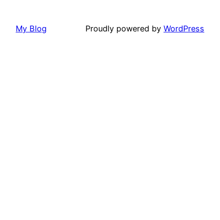
My Blog
Proudly powered by
WordPress