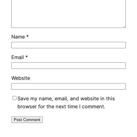
Name
*
Email
*
Website
Save my name, email, and website in this
browser for the next time I comment.