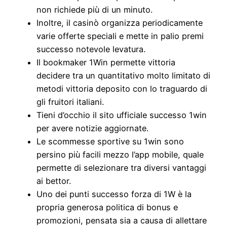
non richiede più di un minuto.
Inoltre, il casinò organizza periodicamente
varie offerte speciali e mette in palio premi
successo notevole levatura.
Il bookmaker 1Win permette vittoria
decidere tra un quantitativo molto limitato di
metodi vittoria deposito con lo traguardo di
gli fruitori italiani.
Tieni d’occhio il sito ufficiale successo 1win
per avere notizie aggiornate.
Le scommesse sportive su 1win sono
persino più facili mezzo l’app mobile, quale
permette di selezionare tra diversi vantaggi
ai bettor.
Uno dei punti successo forza di 1W è la
propria generosa politica di bonus e
promozioni, pensata sia a causa di allettare