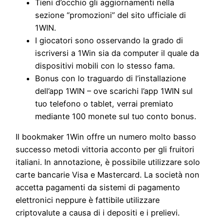
Tieni d’occhio gli aggiornamenti nella
sezione “promozioni” del sito ufficiale di
1WIN.
I giocatori sono osservando la grado di
iscriversi a 1Win sia da computer il quale da
dispositivi mobili con lo stesso fama.
Bonus con lo traguardo di l’installazione
dell’app 1WIN – ove scarichi l’app 1WIN sul
tuo telefono o tablet, verrai premiato
mediante 100 monete sul tuo conto bonus.
Il bookmaker 1Win offre un numero molto basso
successo metodi vittoria acconto per gli fruitori
italiani. In annotazione, è possibile utilizzare solo
carte bancarie Visa e Mastercard. La società non
accetta pagamenti da sistemi di pagamento
elettronici neppure è fattibile utilizzare
criptovalute a causa di i depositi e i prelievi.