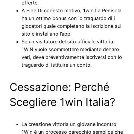
offerte.
A Fine Di codesto motivo, 1win La Penisola
ha un ottimo bonus con lo traguardo di i
giocatori quale completano la iscrizione sul
sito e installano l’app.
Se un visitatore del sito ufficiale vittoria
1WIN vuole scommettere mediante denaro
veri, deve preventivamente iscriversi con lo
traguardo di istituire un conto.
Cessazione: Perché
Scegliere 1win Italia?
La creazione vittoria un giovane incontro
1Win è un processo parecchio semplice che