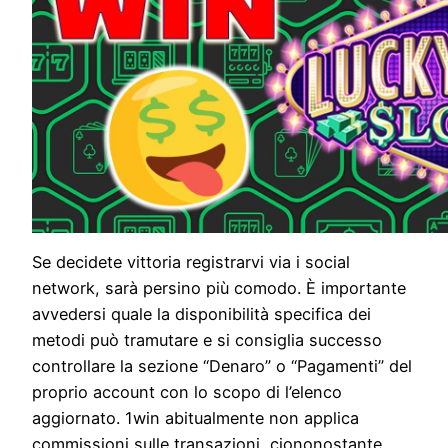
Se decidete vittoria registrarvi via i social
network, sarà persino più comodo. È importante
avvedersi quale la disponibilità specifica dei
metodi può tramutare e si consiglia successo
controllare la sezione “Denaro” o “Pagamenti” del
proprio account con lo scopo di l’elenco
aggiornato. 1win abitualmente non applica
commissioni sulle transazioni, ciononostante