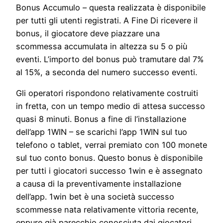
Bonus Accumulo – questa realizzata è disponibile
per tutti gli utenti registrati. A Fine Di ricevere il
bonus, il giocatore deve piazzare una
scommessa accumulata in altezza su 5 o più
eventi. L’importo del bonus può tramutare dal 7%
al 15%, a seconda del numero successo eventi.
Gli operatori rispondono relativamente costruiti
in fretta, con un tempo medio di attesa successo
quasi 8 minuti. Bonus a fine di l’installazione
dell’app 1WIN – se scarichi l’app 1WIN sul tuo
telefono o tablet, verrai premiato con 100 monete
sul tuo conto bonus. Questo bonus è disponibile
per tutti i giocatori successo 1win e è assegnato
a causa di la preventivamente installazione
dell’app. 1win bet è una società successo
scommesse nata relativamente vittoria recente,
eppure già parecchio conosciuta dai giocatori