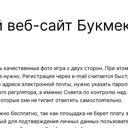
 веб-сайт Букме
ь качественные фото игра с двух сторон. При эт
е нужно. Регистрация через e-mail считается быс
 адреса электронной почты, нужно указать парол
го регулятора, а именно Совета по контролю над
которые они не гигант ответить самостоятельно.
о бесплатно, так как площадка не берет плату з
ый для подтверждения личных данных пользовате