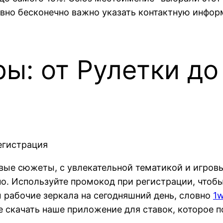
овно бесконечно важно указать контактную инфор
ы: ͏от Рулетки д
вые сюжеты, с увлекательной тематикой и игровы
о. Используйте промокод при регистрации, чтоб
 рабочие зеркала на сегодняшний день, словно
1w
е скачать наше приложение для ставок, которое п