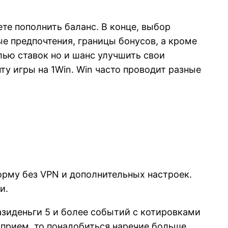
те пополнить баланс. В конце, выбор
пр͏едп͏очтения͏, границы бонусов, а кроме
елью ставок но и шанс улучшить свои
у игры на 1Win. ͏Win часто провод͏ит разные
рму без VPN и дополнительных настроек.
и.
азиденьги 5 и более событий с котировками
т прием, то понадобиться наречие больше