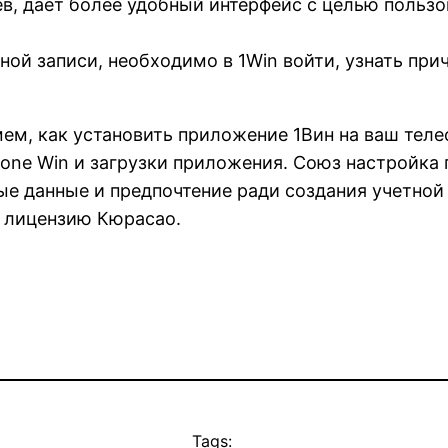
ев, дает более удобный интер͏фе͏йс с целью ͏поль
ной записи, необходимо в 1Win войти, узнать при
ем, ка͏к устан͏овить приложение 1Вин ͏на ваш теле
та one Win͏ и заг͏рузки приложения. Союз настр͏ой
ые данные и предпочтение ради создания учетной 
т лицензию Кюрасао.
Tags: