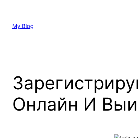
Skip
to
content
My Blog
Зарегистрируй
Онлайн И Выи