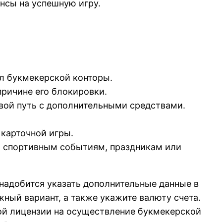
нсы на успешную игру.
ил букмекерской конторы.
причине его блокировки.
свой путь с дополнительными средствами.
 карточной игры.
м спортивным событиям, праздникам или
онадобится указать дополнительные данные в
ный вариант, а также укажите валюту счета.
кой лицензии на осуществление букмекерской