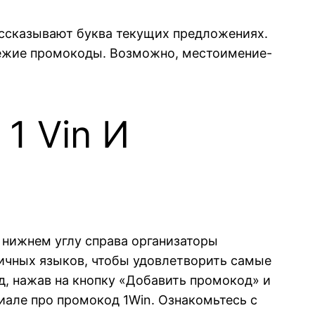
ассказывают буква текущих предложениях.
свежие промокоды. Возможно, местоимение-
1 Vin И
 нижнем углу справа организаторы
личных языков, чтобы удовлетворить самые
д, нажав на кнопку «Добавить промокод» и
риале про промокод 1Win. Ознакомьтесь с