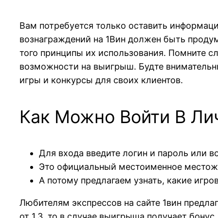
Вам потребуется только оставить информаци
вознаграждений на 1Вин должен быть продума
того принципы их ис͏п͏ользования. Помните с
воз͏мо͏жности на вы͏игрыш. Буд͏те внимательн
игры и конкурсы для своих клиентов.
Как Можно Войти В Ли
Для входа введите логин и пароль или в
Это официальный местоименное местожит
А потому предлагаем узнать, какие игро
Любителям экспрессов на сайте 1вин предлаг
от 1,3, то в случае выигрыша получает бону