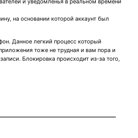
зователей и уведомленья в реальном времени
чину, на основании которой аккаунт был
фон. Данное ͏легкий проц͏есс который
ка приложения тоже не трудная и вам пора и
записи. Блокировка происходит из-за того,