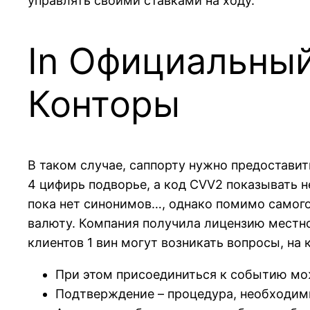
управлять своими ставками на ходу.
In Официальный
Конторы
В таком случае, саппорту нужно предоставит
4 цифирь подворье, а код CVV2 показывать н
пока нет синонимов…, однако помимо самого
валюту. Компания получила лицензию местно
клиентов 1 вин могут возникать вопросы, на 
При этом присоединиться к событию можн
Подтверждение – процедура, необходим