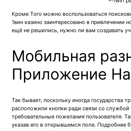
Кроме Того можно воспользоваться поисково
1вин казино заинтересовано в привлечении 
ещё не решились, нужно ли вам создавать уч
Мобильная разн
Приложение На
Так бывает, поскольку иногда государства 
расположили кнопки ради связи со службой п
требовательные пожелания пользователя. Та
указав его в открывшемся поле. Подробнее б