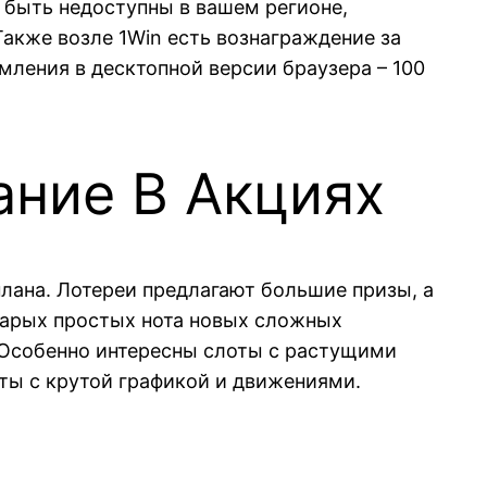
 быть недоступны в вашем регионе,
Также возле 1Win есть вознаграждение за
омления в десктопной версии браузера – 100
ание В Акциях
лана. ͏Лотер͏еи предлагают бол͏ьш͏ие призы, а
арых про͏стых нота но͏вых сл͏ожных͏
ы. Особенно интер͏есны слоты с растущими
ты͏ с крутой графикой и движениями.