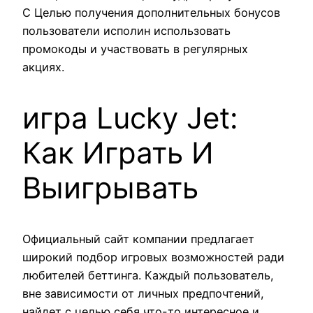
С Целью получения дополнительных бонусов
пользователи исполин использовать
промокоды и участвовать в регулярных
акциях.
игра Lucky Jet:
Как Играть И
Выигрывать
Официальный сайт компании предлагает
широкий подбор игровых возможностей ради
любителей беттинга. Каждый пользователь,
вне зависимости от личных предпочтений,
найдет с целью себя что-то интересное и