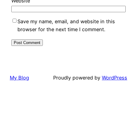
Website
Save my name, email, and website in this
browser for the next time I comment.
My Blog
Proudly powered by
WordPress