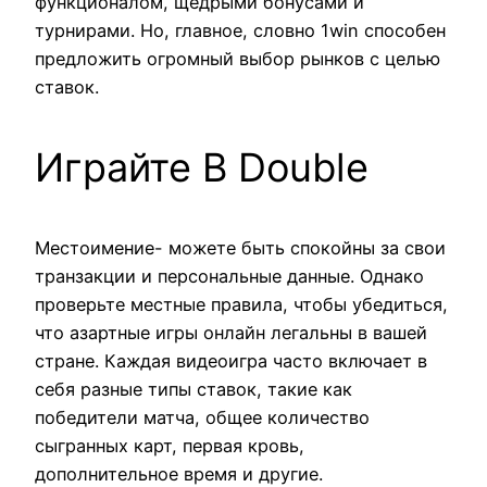
функционалом, щедрыми бонусами и
турнирами. Но, главное, словно 1win способен
предложить огромный выбор рынков с целью
ставок.
Играйте В Double
Местоимение- можете быть спокойны за свои
транзакции и персональные данные. Однако
проверьте местные правила, чтобы убедиться,
что азартные игры онлайн легальны в вашей
стране. Каждая видеоигра часто включает в
себя разные типы ставок, такие как
победители матча, общее количество
сыгранных карт, первая кровь,
дополнительное время и другие.