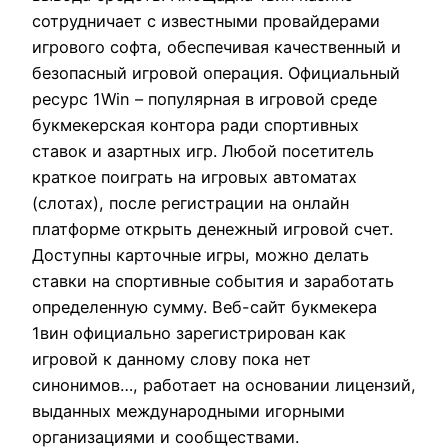
сотрудничает с известными провайдерами
игрового софта, обеспечивая качественный и
безопасный игровой операция. Официальный
ресурс 1Win – популярная в игровой среде
букмекерская контора ради спортивных
ставок и азартных игр. Любой посетитель
краткое поиграть на игровых автоматах
(слотах), после регистрации на онлайн
платформе открыть денежный игровой счет.
Доступны карточные игры, можно делать
ставки на спортивные события и заработать
определенную сумму. Веб-сайт букмекера
1вин официально зарегистрирован как
игровой к данному слову пока нет
синонимов…, работает на основании лицензий,
выданных международными игорными
организациями и сообществами.