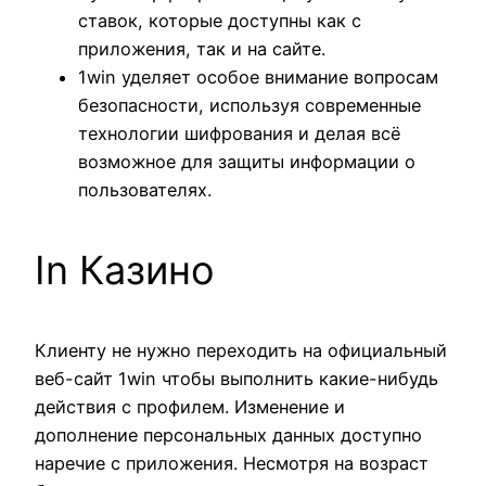
ставок, которые доступны как с
приложения, так и на сайте.
1win уделяет особое внимание вопросам
безопасности, используя современные
технологии шифрования и делая всё
возможное для защиты информации о
пользователях.
In Казино
Клиенту не нужно переходить на официальный
веб-сайт 1win чтобы выполнить какие-нибудь
действия с профилем. Изменение и
дополнение персональных данных доступно
наречие с приложения. Несмотря на возраст