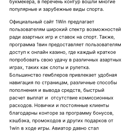
букмекера, в перечень контур вошли многие
популярные и зарубежные виды спорта.
Официальный сайт 1Win предлагает
пользователям широкий спектр возможностей
ради азартных игр и ставок на спорт. Также,
программа 1вин предоставляет пользователям
доступ к онлайн казино, где каждый краткое
попробовать свою удачу в различных азартных
играх, таких как слоты и рулетка.
Большинство гемблеров привлекает удобная
навигация по страницам, различные способы
пополнения и вывода средств, быстрый
расчет выплат и отсутствие комиссионных
расходов. Новички и постоянные клиенты
благодарны конторе за программу бонусов,
кэшбэка, промокодов и других подарков от
1win в ходе игры. Авиатор давно стал