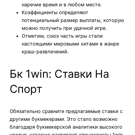
наречие время и в любом месте.
Коэффициенты определяют
потенциальный размер выплаты, которую
можно получить при удачной игре.
Отметим, союз часть игры стали
настоящими мировыми хитами в жанре
краш-развлечений.
Бк 1win: Ставки На
Спорт
Обязательно сравните предлагаемые ставки с
другими букмекерами. Это стало возможно
благодаря букмекерской аналитики высокого
уровня, которую развивают специалисты 1win.