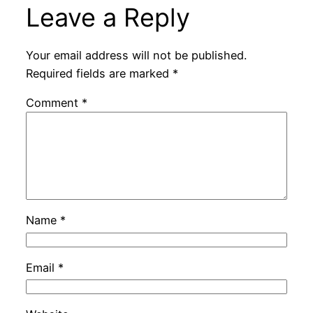
Leave a Reply
Your email address will not be published.
Required fields are marked
*
Comment
*
Name
*
Email
*