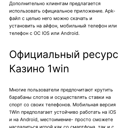
Дополнительно клиентам предлагается
использовать официальное приложение. Apk-
файл с целью него можно скачать и
установить на айфон, мобильный телефон или
телефон с ОС IOS или Android.
Официальный ресурс
Казино 1win
Многие пользователи предпочитают крутить
барабаны слотов и осуществлять ставки на
спорт со своих телефонов. Мобильная версия
1Win предполагает устойчиво работать на iOS
и на Android, местоимение- просто сможете
насладиться игрой как со смартфона, так и с