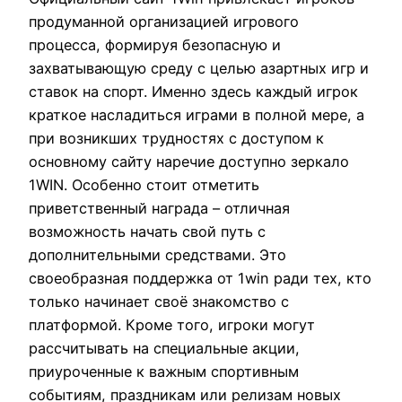
продуманной организацией игрового
процесса, формируя безопасную и
захватывающую среду с целью азартных игр и
ставок на спорт. Именно здесь каждый игрок
краткое насладиться играми в полной мере, а
при возникших трудностях с доступом к
основному сайту наречие доступно зеркало
1WIN. Особенно стоит отметить
приветственный награда – отличная
возможность начать свой путь с
дополнительными средствами. Это
своеобразная поддержка от 1win ради тех, кто
только начинает своё знакомство с
платформой. Кроме того, игроки могут
рассчитывать на специальные акции,
приуроченные к важным спортивным
событиям, праздникам или релизам новых