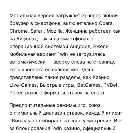
Мобильная версия загружается через любой
браузер в смартфоне, включительно Opera,
Chrome, Safari, Mozilla. Женщина работает как
на Айфонах, так и на смартфонах с
операционной системой Андроид. Ежели
мобильная вариант 1win не загрузилась
автоматически — вверху слева на странице
есть кнопочка её включения. Здесь
представлены такие разделы, как Казино,
Live-Games, Быстрые игры, BetGames, TVBet,
Poker, разные форматы ставок на спорт.
Предпочтительные режимы игр, союз
оптимальный диапазон ставок, каждый клиент
1Вин casino выбирает на свое усмотрение. Из-
за блокирования 1win казино, официальный