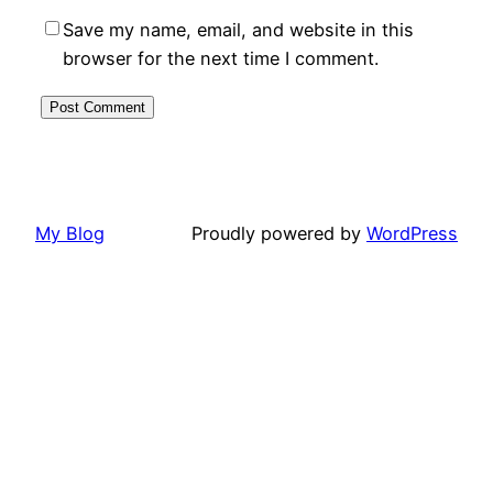
Save my name, email, and website in this
browser for the next time I comment.
My Blog
Proudly powered by
WordPress