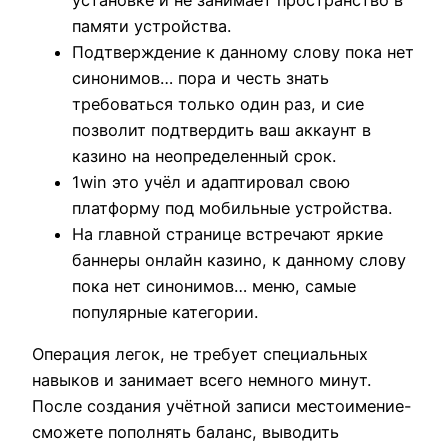
установке и не занимает пространство в
памяти устройства.
Подтверждение к данному слову пока нет
синонимов… пора и честь знать
требоваться только один раз, и сие
позволит подтвердить ваш аккаунт в
казино на неопределенный срок.
1win это учёл и адаптировал свою
платформу под мобильные устройства.
На главной странице встречают яркие
баннеры онлайн казино, к данному слову
пока нет синонимов… меню, самые
популярные категории.
Операция легок, не требует специальных
навыков и занимает всего немного минут.
После создания учётной записи местоимение-
сможете пополнять баланс, выводить