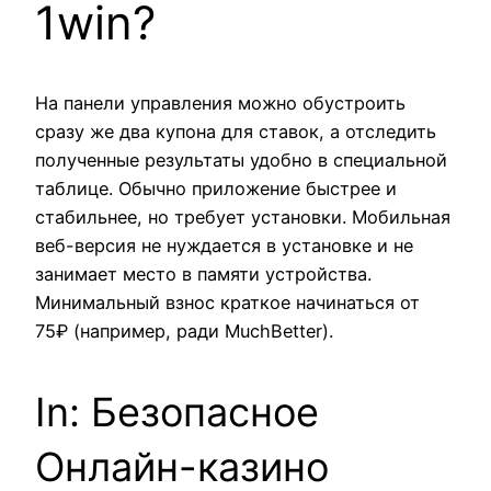
1win?
На панели управления можно обустроить
сразу же два купона для ставок, а отследить
полученные результаты удобно в специальной
таблице. Обычно приложение быстрее и
стабильнее, но требует установки. Мобильная
веб-версия не нуждается в установке и не
занимает место в памяти устройства.
Минимальный взнос краткое начинаться от
75₽ (например, ради MuchBetter).
In: Безопасное
Онлайн-казино