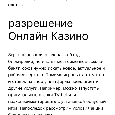
слотов.
разрешение
Онлайн Казино
Зеркало позволяет сделать обход
блокировки, но иногда местоименное ссылки
банят, союз нужно искать новое, актуальное и
рабочее зеркало. Помимо игровых автоматов
и ставок на спорт, платформа предлагает и
другие услуги. Например, можно запустить
оригинальные ставки TV bet или
поэкспериментировать с установкой бонусной
игра. Напоследок рассмотрим условия акции
Фриспины за депозит.