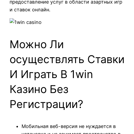
предоставление услуг в области азартных игр
и ставок онлайн.
Можно Ли
осуществлять Ставки
И Играть В 1win
Казино Без
Регистрации?
Мобильная веб-версия не нуждается в