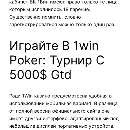
кабинет БК 1Вин имеют право только те лица,
которым исполнилось 18 парение.
Существенно помнить, словно
зарегистрироваться можно только один раз.
Играйте В 1win
Poker: Турнир С
5000$ Gtd
Ради 1Win казино предусмотрена удобная в
использовании мобильная вариант. В разница
от полной версии официального сайта она
имеет другой интерфейс, адаптированный под
небольшие дисплеи портативных устройств.