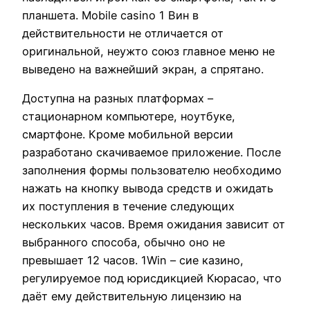
планшета. Mobile casino 1 Вин в
действительности не отличается от
оригинальной, неужто союз главное меню не
выведено на важнейший экран, а спрятано.
Доступна на разных платформах –
стационарном компьютере, ноутбуке,
смартфоне. Кроме мобильной версии
разработано скачиваемое приложение. После
заполнения формы пользователю необходимо
нажать на кнопку вывода средств и ожидать
их поступления в течение следующих
нескольких часов. Время ожидания зависит от
выбранного способа, обычно оно не
превышает 12 часов. 1Win – сие казино,
регулируемое под юрисдикцией Кюрасао, что
даёт ему действительную лицензию на