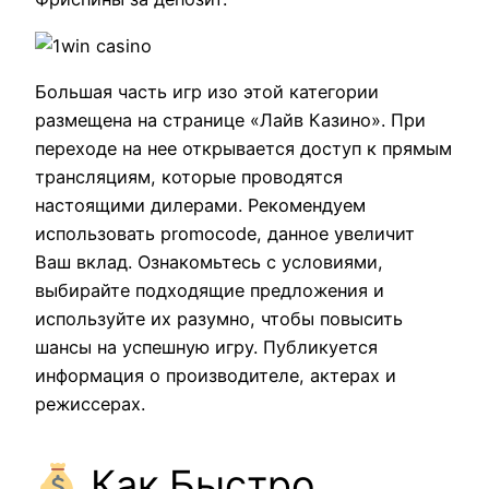
Большая часть игр изо этой категории
размещена на странице «Лайв Казино». При
переходе на нее открывается доступ к прямым
трансляциям, которые проводятся
настоящими дилерами. Рекомендуем
использовать promocode, данное увеличит
Ваш вклад. Ознакомьтесь с условиями,
выбирайте подходящие предложения и
используйте их разумно, чтобы повысить
шансы на успешную игру. Публикуется
информация о производителе, актерах и
режиссерах.
Как Быстро