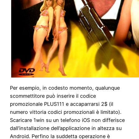
Per esempio, in codesto momento, qualunque
scommettitore può inserire il codice
promozionale PLUS111 e accaparrarsi 2$ (il
numero vittoria codici promozionali è limitato).
Scaricare 1win su un telefono iOS non differisce
dall’installazione dell’applicazione in altezza su
Android. Perfino la suddetta operazione è