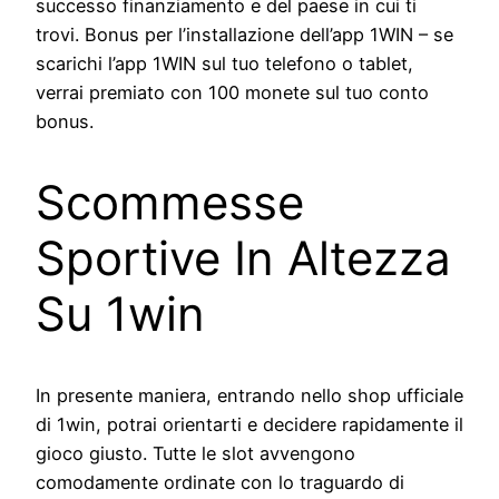
successo finanziamento e del paese in cui ti
trovi. Bonus per l’installazione dell’app 1WIN – se
scarichi l’app 1WIN sul tuo telefono o tablet,
verrai premiato con 100 monete sul tuo conto
bonus.
Scommesse
Sportive In Altezza
Su 1win
In presente maniera, entrando nello shop ufficiale
di 1win, potrai orientarti e decidere rapidamente il
gioco giusto. Tutte le slot avvengono
comodamente ordinate con lo traguardo di