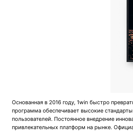
Основанная в 2016 году, 1win быстро превра
программа обеспечивает высокие стандарты
пользователей. Постоянное внедрение иннов
привлекательных платформ на рынке. Официа