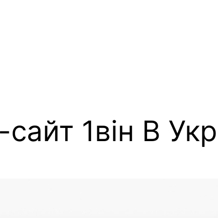
сайт 1він В Укр