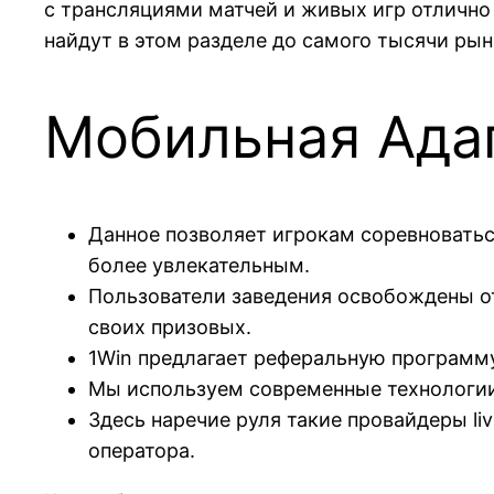
с трансляциями матчей и живых игр отлично 
найдут в этом разделе до самого тысячи ры
Мобильная Ада
Данное позволяет игрокам соревноватьс
более увлекательным.
Пользователи заведения освобождены о
своих призовых.
1Win предлагает реферальную программу
Мы используем современные технологии
Здесь наречие руля такие провайдеры live 
оператора.