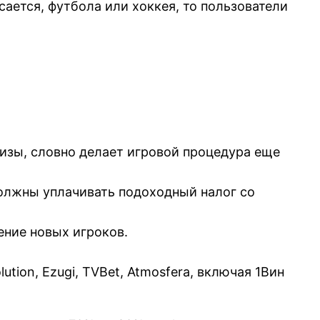
ается, футбола или хоккея, то пользователи
изы, словно делает игровой процедура еще
олжны уплачивать подоходный налог со
ение новых игроков.
lution, Ezugi, TVBet, Atmosfera, включая 1Вин