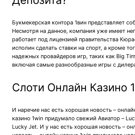
Букмекерская контора 1вин представляет со
Несмотря на данное, компания уже имеет не
работает под лицензией правительства Кюрас
исполин сделать ставки на спорт, а кроме т
надежных провайдеров игр, таких как Big Tim
включая самые разнообразные игры с дилер
Слоти Онлайн Казино 1
И наречие нас есть хорошая новость – онлайн
казино 1win придумало свежий Авиатор – Luc
Lucky Jet. И у нас есть хорошая новость – 