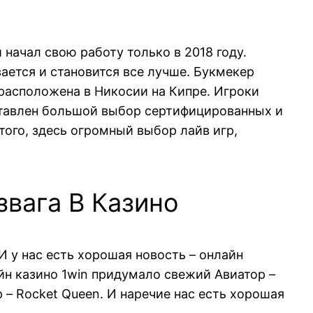
начал свою работу только в 2018 году.
ается и становится все лучше. Букмекер
 расположена в Никосии на Кипре. Игроки
едставлен большой выбор сертифицированных и
 того, здесь огромный выбор лайв игр,
звага В Казино
И у нас есть хорошая новость – онлайн
айн казино 1win придумало свежий Авиатор –
 – Rocket Queen. И наречие нас есть хорошая