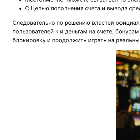
С Целью пополнения счета и вывода сред
Следовательно по решению властей официал
пользователей к и деньгам на счете, бонуса
блокировку и продолжить играть на реальны