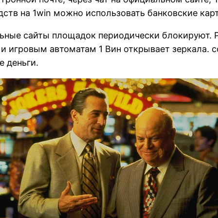
ств на 1win можно использовать банковские карт
ьные сайты площадок периодически блокируют. 
м и игровым автоматам 1 Вин открывает зеркала.
е деньги.