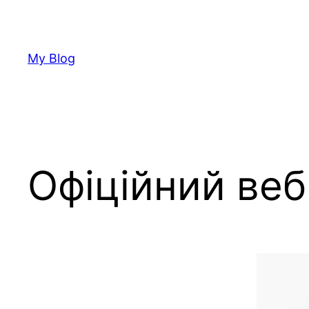
Skip
to
content
My Blog
Офіційний веб-