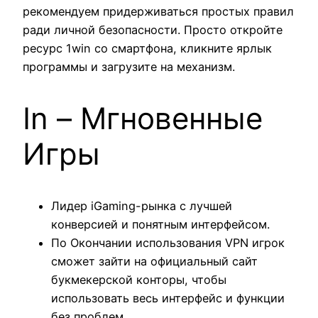
рекомендуем придерживаться простых правил
ради личной безопасности. Просто откройте
ресурс 1win со смартфона, кликните ярлык
программы и загрузите на механизм.
In – Мгновенные
Игры
Лидер iGaming-рынка с лучшей
конверсией и понятным интерфейсом.
По Окончании использования VPN игрок
сможет зайти на официальный сайт
букмекерской конторы, чтобы
использовать весь интерфейс и функции
без проблем.