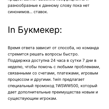
разнообразные к данному слову пока нет
синонимов… ставок.
In Букмекер:
Время ответа зависит от способа, но команда
стремится решать вопросы быстро.
Поддержка доступна 24 часа в сутки 7 дни в
неделю, чтобы помочь с любыми проблемами,
связанными со счетами, платежами, игровым
процессом и другими. 1win предлагает
специальный промокод 1WSWW500, который
дает дополнительные преимущества новым и
существующим игрокам.