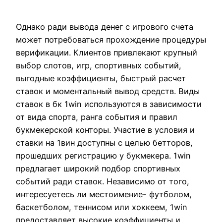
Однако ради вывода денег с игрового счета
может потребоваться прохождение процедуры
верификации. Клиентов привлекают крупный
выбор слотов, игр, спортивных событий,
выгодные коэффициенты, быстрый расчет
ставок и моментальный вывод средств. Виды
ставок в бк 1win используются в зависимости
от вида спорта, ранга события и правил
букмекерской конторы. Участие в условия и
ставки на 1вин доступны с целью бетторов,
прошедших регистрацию у букмекера. 1win
предлагает широкий подбор спортивных
событий ради ставок. Независимо от того,
интересуетесь ли местоимение- футболом,
баскетболом, теннисом или хоккеем, 1win
предоставляет высокие коэффициенты и