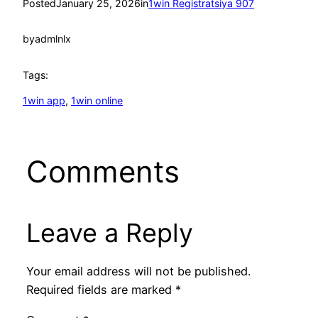
Posted
January 25, 2026
in
1win Registratsiya 907
by
admlnlx
Tags:
1win app
, 
1win online
Comments
Leave a Reply
Your email address will not be published.
Required fields are marked
*