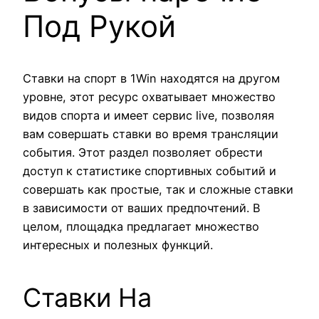
Под Рукой
Ставки на спорт в 1Win находятся на другом
уровне, этот ресурс охватывает множество
видов спорта и имеет сервис live, позволяя
вам совершать ставки во время трансляции
события. Этот раздел позволяет обрести
доступ к статистике спортивных событий и
совершать как простые, так и сложные ставки
в зависимости от ваших предпочтений. В
целом, площадка предлагает множество
интересных и полезных функций.
Ставки На