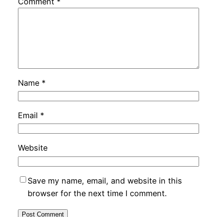
Comment
*
Name
*
Email
*
Website
Save my name, email, and website in this
browser for the next time I comment.