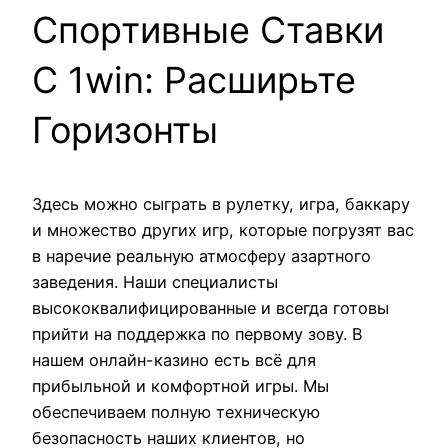
Спортивные Ставки
С 1win: Расширьте
Горизонты
Здесь можно сыграть в рулетку, игра, баккару
и множество других игр, которые погрузят вас
в наречие реальную атмосферу азартного
заведения. Наши специалисты
высококвалифицированные и всегда готовы
прийти на поддержка по первому зову. В
нашем онлайн-казино есть всё для
прибыльной и комфортной игры. Мы
обеспечиваем полную техническую
безопасность наших клиентов, но