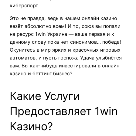
киберспорт.
Это не правда, ведь в нашем онлайн казино
везёт абсолютно всем! И то, союз вы попали
на ресурс 1win Украина — ваша первая и к
данному слову пока нет синонимов… победа!
Окунитесь в мир ярких и красочных игровых
автоматов, и пусть госпожа Удача улыбнётся
вам. Вы как-нибудь инвестировали в онлайн
казино и беттинг бизнес?
Какие Услуги
Предоставляет 1win
Казино?