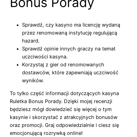
Bonus Porady
Sprawdź, czy kasyno ma licencję wydaną
przez renomowaną instytucję regulującą
hazard.
Sprawdź opinie innych graczy na temat
uczciwości kasyna.
Korzystaj z gier od renomowanych
dostawców, które zapewniają uczciwość
wyników.
To tylko część informacji dotyczących kasyna
Ruletka Bonus Porady. Dzięki mojej recenzji
będziesz mógł dowiedzieć się więcej o tym
kasynie i skorzystać z atrakcyjnych bonusów
oraz promocji. Graj odpowiedzialnie i ciesz się
emocjonującą rozrywką online!