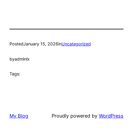
Posted
January 15, 2026
in
Uncategorized
by
admlnlx
Tags:
My Blog
Proudly powered by
WordPress