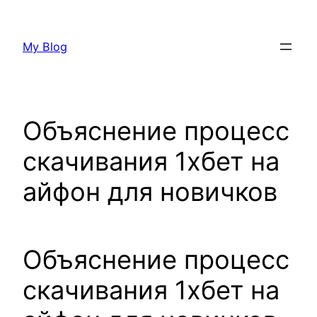
Skip
to
My Blog
content
Объяснение процесс
скачивания 1хбет на
айфон для новичков
Объяснение процесс
скачивания 1хбет на