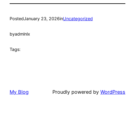
Posted
January 23, 2026
in
Uncategorized
by
admlnlx
Tags:
My Blog
Proudly powered by
WordPress