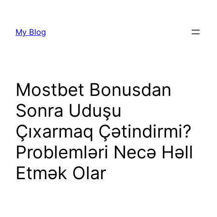
Skip
to
My Blog
content
Mostbet Bonusdan
Sonra Uduşu
Çıxarmaq Çətindirmi?
Problemləri Necə Həll
Etmək Olar