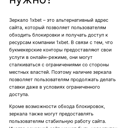
Зеркало 1xbet – это альтернативный адрес
сайта, который позволяет пользователям
обходить блокировки и получать доступ к
ресурсам компании 1xbet. В связи с тем, что
букмекерские конторы предоставляют свои
услуги в онлайн-режиме, они могут
сталкиваться с ограничениями со стороны
местных властей. Поэтому наличие зеркала
позволяет пользователям продолжать делать
ставки даже в условиях ограниченного
доступа.
Кроме возможности обхода блокировок,
зеркала также могут предоставлять
пользователям стабильную работу сайта.