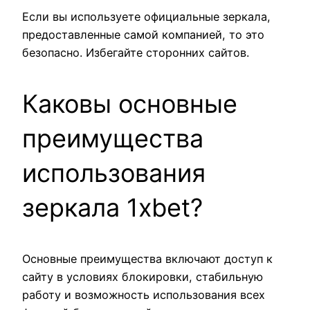
Если вы используете официальные зеркала,
предоставленные самой компанией, то это
безопасно. Избегайте сторонних сайтов.
Каковы основные
преимущества
использования
зеркала 1xbet?
Основные преимущества включают доступ к
сайту в условиях блокировки, стабильную
работу и возможность использования всех