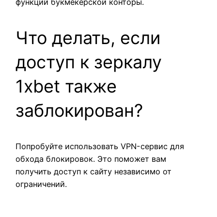
функций букмекерской конторы.
Что делать, если
доступ к зеркалу
1xbet также
заблокирован?
Попробуйте использовать VPN-сервис для
обхода блокировок. Это поможет вам
получить доступ к сайту независимо от
ограничений.