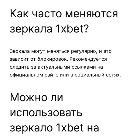
Как часто меняются
зеркала 1xbet?
Зеркала могут меняться регулярно, и это
зависит от блокировок. Рекомендуется
следить за актуальными ссылками на
официальном сайте или в социальный сетях.
Можно ли
использовать
зеркало 1xbet на