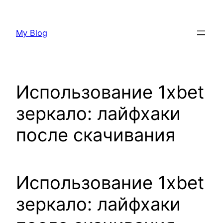
Skip
to
My Blog
content
Использование 1xbet
зеркало: лайфхаки
после скачивания
Использование 1xbet
зеркало: лайфхаки