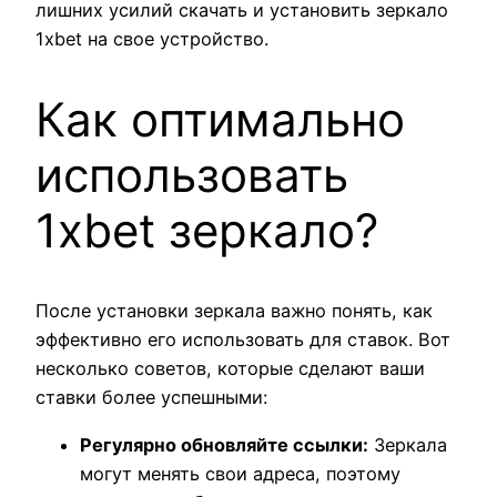
лишних усилий скачать и установить зеркало
1xbet на свое устройство.
Как оптимально
использовать
1xbet зеркало?
После установки зеркала важно понять, как
эффективно его использовать для ставок. Вот
несколько советов, которые сделают ваши
ставки более успешными:
Регулярно обновляйте ссылки:
Зеркала
могут менять свои адреса, поэтому