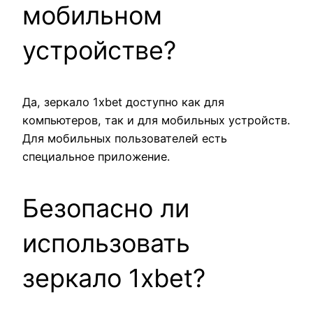
мобильном
устройстве?
Да, зеркало 1xbet доступно как для
компьютеров, так и для мобильных устройств.
Для мобильных пользователей есть
специальное приложение.
Безопасно ли
использовать
зеркало 1xbet?