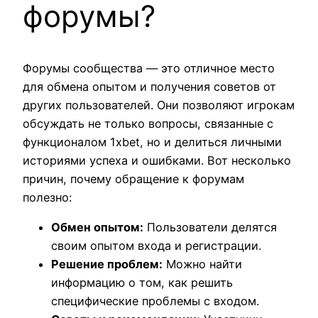
форумы?
Форумы сообщества — это отличное место
для обмена опытом и получения советов от
других пользователей. Они позволяют игрокам
обсуждать не только вопросы, связанные с
функционалом 1xbet, но и делиться личными
историями успеха и ошибками. Вот несколько
причин, почему обращение к форумам
полезно:
Обмен опытом:
Пользователи делятся
своим опытом входа и регистрации.
Решение проблем:
Можно найти
информацию о том, как решить
специфические проблемы с входом.