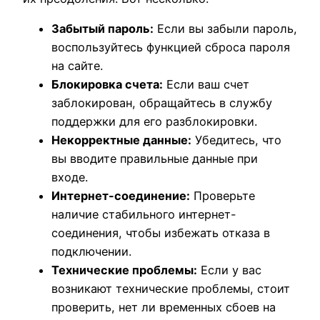
Забытый пароль:
Если вы забыли пароль,
воспользуйтесь функцией сброса пароля
на сайте.
Блокировка счета:
Если ваш счет
заблокирован, обращайтесь в службу
поддержки для его разблокировки.
Некорректные данные:
Убедитесь, что
вы вводите правильные данные при
входе.
Интернет-соединение:
Проверьте
наличие стабильного интернет-
соединения, чтобы избежать отказа в
подключении.
Технические проблемы:
Если у вас
возникают технические проблемы, стоит
проверить, нет ли временных сбоев на