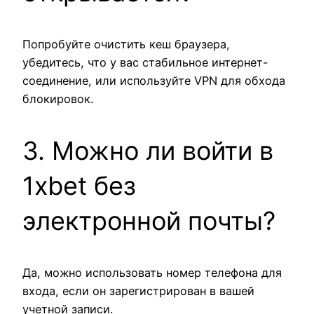
Попробуйте очистить кеш браузера,
убедитесь, что у вас стабильное интернет-
соединение, или используйте VPN для обхода
блокировок.
3. Можно ли войти в
1xbet без
электронной почты?
Да, можно использовать номер телефона для
входа, если он зарегистрирован в вашей
учетной записи.