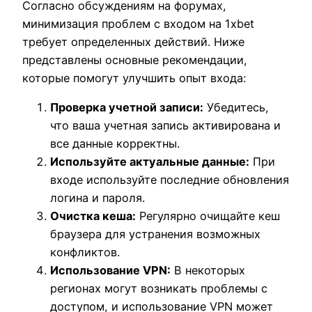
Согласно обсуждениям на форумах,
минимизация проблем с входом на 1xbet
требует определенных действий. Ниже
представлены основные рекомендации,
которые помогут улучшить опыт входа:
Проверка учетной записи:
Убедитесь,
что ваша учетная запись активирована и
все данные корректны.
Используйте актуальные данные:
При
входе используйте последние обновления
логина и пароля.
Очистка кеша:
Регулярно очищайте кеш
браузера для устранения возможных
конфликтов.
Использование VPN:
В некоторых
регионах могут возникать проблемы с
доступом, и использование VPN может