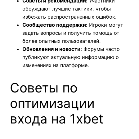
Советы и рекомендации:
Участники
обсуждают лучшие тактики, чтобы
избежать распространенных ошибок.
Сообщество поддержки:
Игроки могут
задать вопросы и получить помощь от
более опытных пользователей.
Обновления и новости:
Форумы часто
публикуют актуальную информацию о
изменениях на платформе.
Советы по
оптимизации
входа на 1xbet