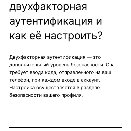
двухфакторная
аутентификация и
как её настроить?
Двухфакторная аутентификация — это
дополнительный уровень безопасности. Она
требует ввода кода, отправленного на ваш
телефон, при каждом входе в аккаунт.
Настройка осуществляется в разделе
безопасности вашего профиля.