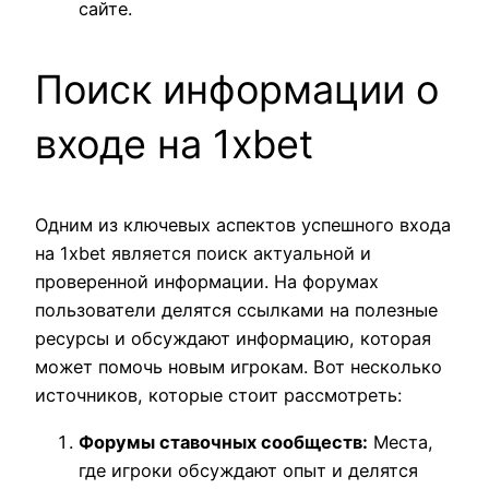
сайте.
Поиск информации о
входе на 1xbet
Одним из ключевых аспектов успешного входа
на 1xbet является поиск актуальной и
проверенной информации. На форумах
пользователи делятся ссылками на полезные
ресурсы и обсуждают информацию, которая
может помочь новым игрокам. Вот несколько
источников, которые стоит рассмотреть:
Форумы ставочных сообществ:
Места,
где игроки обсуждают опыт и делятся