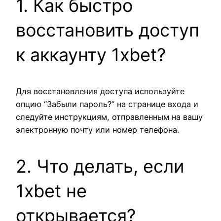
1. Как быстро
восстановить доступ
к аккаунту 1xbet?
Для восстановления доступа используйте
опцию “Забыли пароль?” на странице входа и
следуйте инструкциям, отправленным на вашу
электронную почту или номер телефона.
2. Что делать, если
1xbet не
открывается?