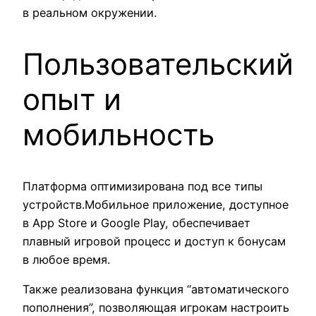
в реальном окружении.
Пользовательский
опыт и
мобильность
Платформа оптимизирована под все типы
устройств.Мобильное приложение, доступное
в App Store и Google Play, обеспечивает
плавный игровой процесс и доступ к бонусам
в любое время.
Также реализована функция “автоматического
пополнения”, позволяющая игрокам настроить