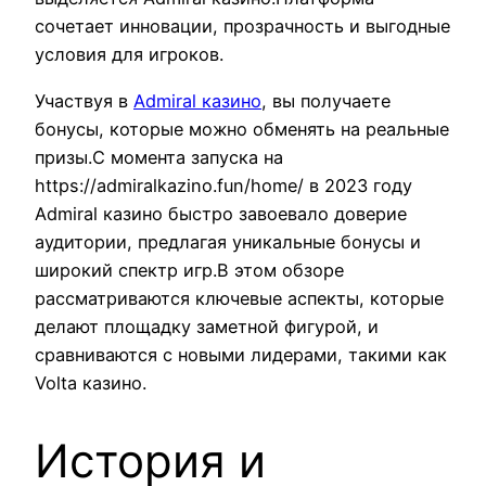
сочетает инновации, прозрачность и выгодные
условия для игроков.
Участвуя в
Admiral казино
, вы получаете
бонусы, которые можно обменять на реальные
призы.С момента запуска на
https://admiralkazino.fun/home/ в 2023 году
Admiral казино быстро завоевало доверие
аудитории, предлагая уникальные бонусы и
широкий спектр игр.В этом обзоре
рассматриваются ключевые аспекты, которые
делают площадку заметной фигурой, и
сравниваются с новыми лидерами, такими как
Volta казино.
История и