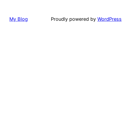
My Blog
Proudly powered by
WordPress