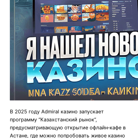
В 2025 году Admiral казино запускает
программу “Казахстанский рынок”,
предусматривающую открытие офлайн‑кафе в
Астане, где можно попробовать живое казино