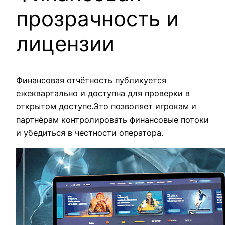
прозрачность и
лицензии
Финансовая отчётность публикуется
ежеквартально и доступна для проверки в
открытом доступе.Это позволяет игрокам и
партнёрам контролировать финансовые потоки
и убедиться в честности оператора.