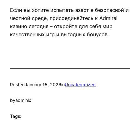
Если вы хотите испытать азарт в безопасной и
честной среде, присоединяйтесь к Admiral
казино сегодня – откройте для себя мир
качественных игр и выгодных бонусов.
Posted
January 15, 2026
in
Uncategorized
by
admlnlx
Tags: