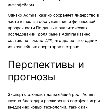
интерфейсом.
Однако Admiral казино сохраняет лидерство в
части качества обслуживания и финансовой
прозрачности.По данным аналитических
исследований, доля рынка Admiral казино
составляет около 27%, что делает его одним
из крупнейших операторов в стране.
Перспективы и
прогнозы
Эксперты ожидают дальнейший рост Admiral
казино благодаря расширению портфеля игр и
внедрению новых технологий, таких как