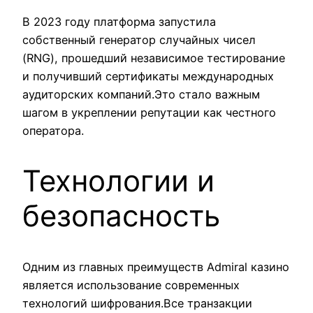
В 2023 году платформа запустила
собственный генератор случайных чисел
(RNG), прошедший независимое тестирование
и получивший сертификаты международных
аудиторских компаний.Это стало важным
шагом в укреплении репутации как честного
оператора.
Технологии и
безопасность
Одним из главных преимуществ Admiral казино
является использование современных
технологий шифрования.Все транзакции